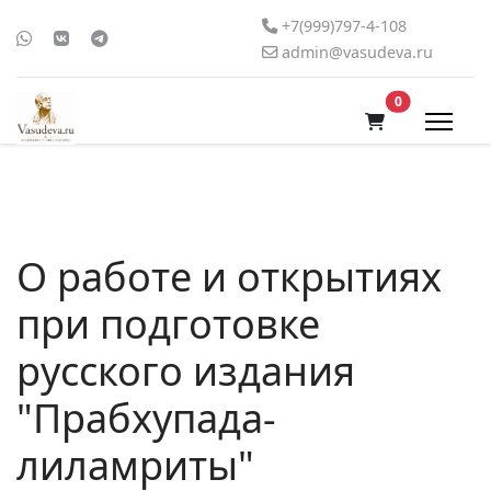
+7(999)797-4-108
admin@vasudeva.ru
В корзину
0
О работе и открытиях
при подготовке
русского издания
"Прабхупада-
лиламриты"