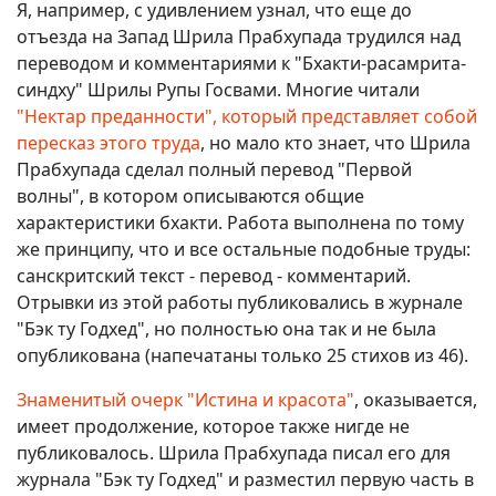
Я, например, с удивлением узнал, что еще до
отъезда на Запад Шрила Прабхупада трудился над
переводом и комментариями к "Бхакти-расамрита-
синдху" Шрилы Рупы Госвами. Многие читали
"Нектар преданности", который представляет собой
пересказ этого труда
, но мало кто знает, что Шрила
Прабхупада сделал полный перевод "Первой
волны", в котором описываются общие
характеристики бхакти. Работа выполнена по тому
же принципу, что и все остальные подобные труды:
санскритский текст - перевод - комментарий.
Отрывки из этой работы публиковались в журнале
"Бэк ту Годхед", но полностью она так и не была
опубликована (напечатаны только 25 стихов из 46).
Знаменитый очерк "Истина и красота"
, оказывается,
имеет продолжение, которое также нигде не
публиковалось. Шрила Прабхупада писал его для
журнала "Бэк ту Годхед" и разместил первую часть в