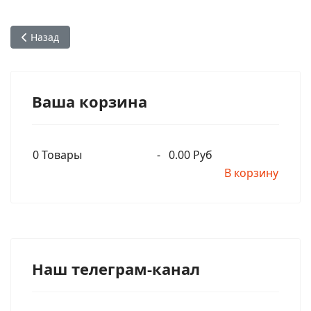
Предыдущий: Харидас, ученик Шрилы Прабхупады до этог
Назад
Ваша корзина
0
Товары
-
0.00 Руб
В корзину
Наш телеграм-канал