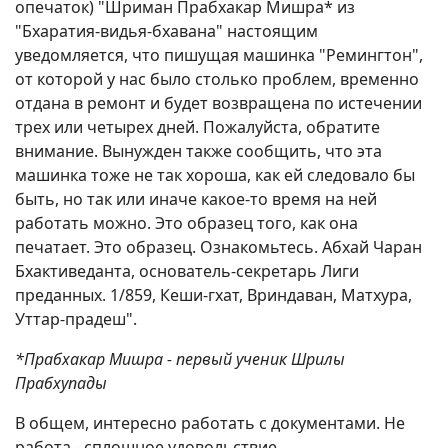
опечаток) "Шриман Прабхакар Мишра* из
"Бхаратия-видья-бхавана" настоящим
уведомляется, что пишущая машинка "Ремингтон",
от которой у нас было столько проблем, временно
отдана в ремонт и будет возвращена по истечении
трех или четырех дней. Пожалуйста, обратите
внимание. Вынужден также сообщить, что эта
машинка тоже не так хороша, как ей следовало бы
быть, но так или иначе какое-то время на ней
работать можно. Это образец того, как она
печатает. Это образец. Ознакомьтесь. Абхай Чаран
Бхактиведанта, основатель-секретарь Лиги
преданных. 1/859, Кеши-гхат, Вриндаван, Матхура,
Уттар-прадеш".
*Прабхакар Мишра - первый ученик Шрилы
Прабхупады
В общем, интересно работать с документами. Не
работа - сплошное удовольствие.