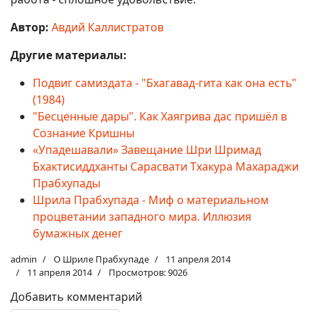
Автор:
Авдий Каллистратов
Другие материалы:
Подвиг самиздата - "Бхагавад-гита как она есть"
(1984)
"Бесценные дары". Как Хаягрива дас пришёл в
Сознание Кришны
«Упадешавали» Завещание Шри Шримад
Бхактисиддханты Сарасвати Тхакура Махараджи
Прабхупады
Шрила Прабхупада - Миф о материальном
процветании западного мира. Иллюзия
бумажных денег
admin
О Шриле Прабхупаде
11 апреля 2014
11 апреля 2014
Просмотров: 9026
Добавить комментарий