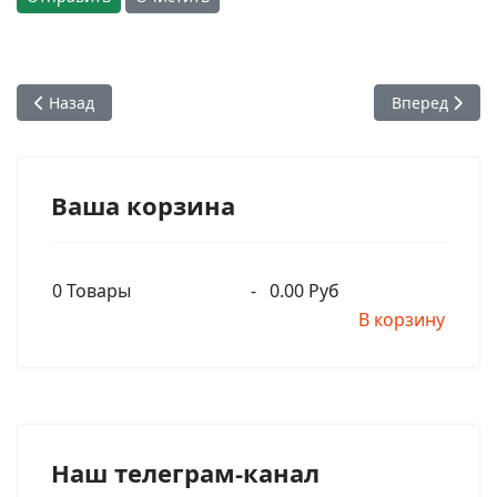
Предыдущий: Как британские колонизаторы уничтожили ин
Следующий: В
Назад
Вперед
Ваша корзина
0
Товары
-
0.00 Руб
В корзину
Наш телеграм-канал