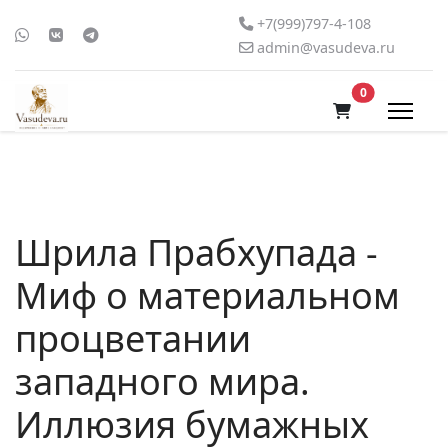
+7(999)797-4-108
admin@vasudeva.ru
В корзину
0
Шрила Прабхупада -
Миф о материальном
процветании
западного мира.
Иллюзия бумажных