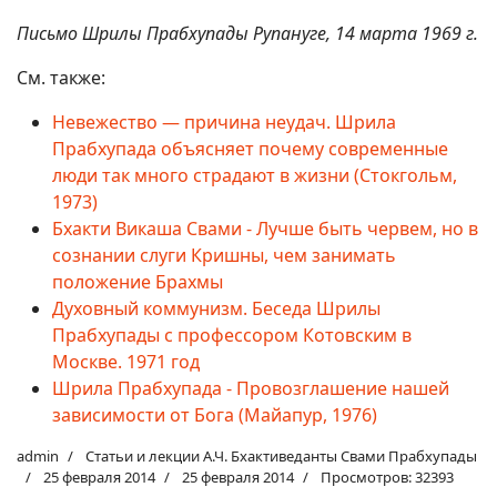
Письмо Шрилы Прабхупады Рупануге, 14 марта 1969 г.
См. также:
Невежество — причина неудач. Шрила
Прабхупада объясняет почему современные
люди так много страдают в жизни (Стокгольм,
1973)
Бхакти Викаша Свами - Лучше быть червем, но в
сознании слуги Кришны, чем занимать
положение Брахмы
Духовный коммунизм. Беседа Шрилы
Прабхупады с профессором Котовским в
Москве. 1971 год
Шрила Прабхупада - Провозглашение нашей
зависимости от Бога (Майапур, 1976)
admin
Статьи и лекции А.Ч. Бхактиведанты Свами Прабхупады
25 февраля 2014
25 февраля 2014
Просмотров: 32393