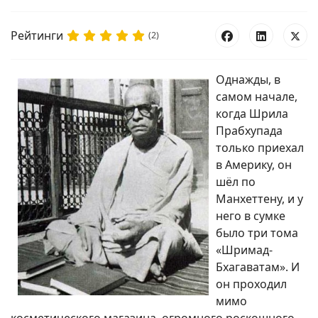
Рейтинги
(2)
Однажды, в
самом начале,
когда Шрила
Прабхупада
только приехал
в Америку, он
шёл по
Манхеттену, и у
него в сумке
было три тома
«Шримад-
Бхагаватам». И
он проходил
мимо