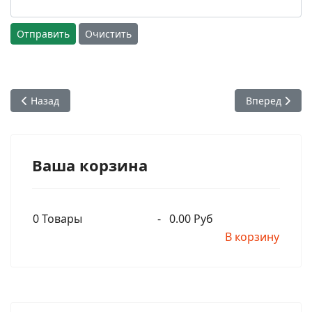
Отправить
Очистить
Предыдущий: Мы должны молиться о том чтобы все время 
Следующий: 
Назад
Вперед
Ваша корзина
0
Товары
-
0.00 Руб
В корзину