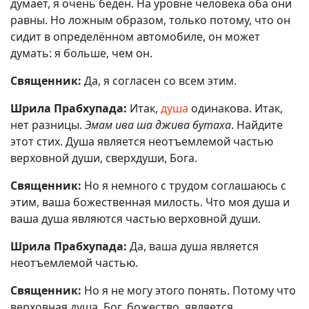
думает, я очень беден. На уровне человека оба они
равны. Но ложным образом, только потому, что он
сидит в определённом автомобиле, он может
думать: я больше, чем он.
Священник:
Да, я согласен со всем этим.
Шрила Прабхупада:
Итак,
душа
одинакова. Итак,
нет разницы.
Эмам ива ша джива бутаха
. Найдите
этот стих. Душа является неотъемлемой частью
верховной души, сверхдуши, Бога.
Священник:
Но я немного с трудом соглашаюсь с
этим, ваша божественная милость. Что моя душа и
ваша душа являются частью верховной души.
Шрила Прабхупада:
Да, ваша душа является
неотъемлемой частью.
Священник:
Но я не могу этого понять. Потому что
верховная душа, Бог, божество, является