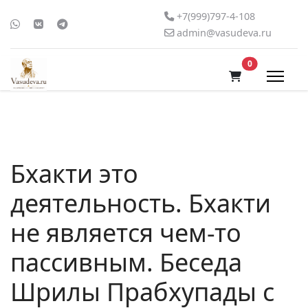
+7(999)797-4-108
admin@vasudeva.ru
В корзину
0
Бхакти это
деятельность. Бхакти
не является чем-то
пассивным. Беседа
Шрилы Прабхупады с