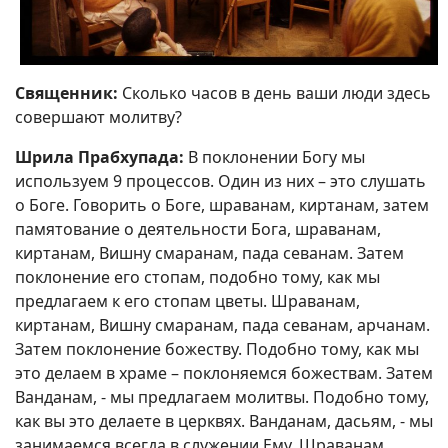
Священник:
Сколько часов в день ваши люди здесь
совершают молитву?
Шрила Прабхупада:
В поклонении Богу мы
используем 9 процессов. Один из них – это слушать
о Боге. Говорить о Боге, шраванам, киртанам, затем
памятование о деятельности Бога, шраванам,
киртанам, Вишну смаранам, пада севанам. Затем
поклонение его стопам, подобно тому, как мы
предлагаем к его стопам цветы. Шраванам,
киртанам, Вишну смаранам, пада севанам, арчанам.
Затем поклонение божеству. Подобно тому, как мы
это делаем в храме – поклоняемся божествам. Затем
Ванданам, - мы предлагаем молитвы. Подобно тому,
как вы это делаете в церквях. Ванданам, дасьям, - мы
занимаемся всегда в служении Ему. Шраванам,