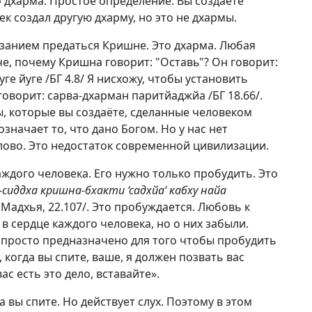
о дхарма. Простое определение. Вы создаёте
век создал другую дхарму, но это не дхармы.
азанием предаться Кришне. Это дхарма. Любая
че, почему Кришна говорит: "Оставь"? Он говорит:
е йуге /БГ 4.8/ Я нисхожу, чтобы установить
оворит: сарва-дхарман паритйаджйа /БГ 18.66/.
ы, которые вы создаёте, сделанные человеком
значает то, что дано Богом. Но у нас нет
 слово. Это недостаток современной цивилизации.
аждого человека. Его нужно только пробудить. Это
сиддха кришна-бхакти ‘садхйа‘ кабху найа
Мадхья, 22.107/. Это пробуждается. Любовь к
в сердце каждого человека, но о них забыли.
просто предназначено для того чтобы пробудить
 когда вы спите, ваше, я должен позвать вас
вас есть это дело, вставайте».
а вы спите. Но действует слух. Поэтому в этом