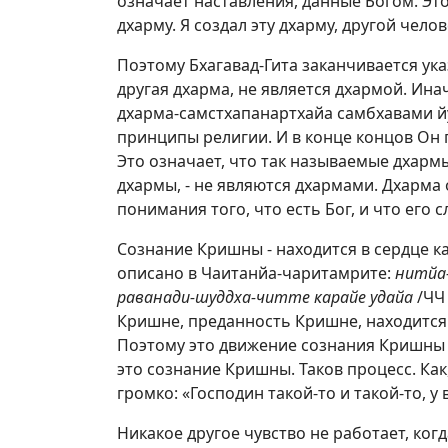
означает наставления, данные Богом. Эт
дхарму. Я создал эту дхарму, другой чело
Поэтому Бхагавад-Гита заканчивается ук
другая дхарма, не является дхармой. Ина
дхарма-самстхапанартхайа самбхавами йуг
принципы религии. И в конце концов Он г
Это означает, что так называемые дхарм
дхармы, - не являются дхармами. Дхарма о
понимания того, что есть Бог, и что его
Сознание Кришны - находится в сердце к
описано в Чаитанйа-чаритамрите:
нитйа-
раванади-шуддха-читте карайе удайа
/ЧЧ 
Кришне, преданность Кришне, находится 
Поэтому это движение сознания Кришны 
это сознание Кришны. Таков процесс. Как,
громко: «Господин такой-то и такой-то, у 
Никакое другое чувство не работает, когд