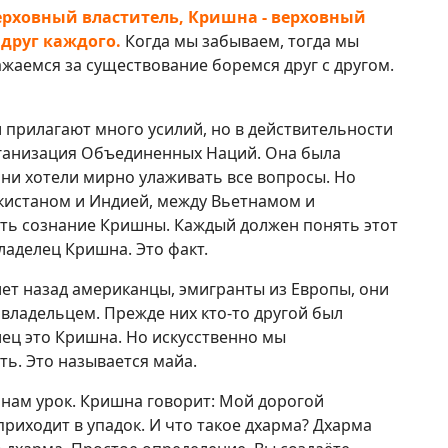
ерховный властитель, Кришна - верховный
друг каждого.
Когда мы забываем, тогда мы
жаемся за существование боремся друг с другом.
 прилагают много усилий, но в действительности
организация Объединенных Наций. Она была
ни хотели мирно улаживать все вопросы. Но
акистаном и Индией, между Вьетнамом и
есть сознание Кришны. Каждый должен понять этот
ладелец Кришна. Это факт.
лет назад американцы, эмигранты из Европы, они
 владельцем. Прежде них кто-то другой был
ец это Кришна. Но искусственно мы
ть. Это называется майа.
т нам урок. Кришна говорит: Мой дорогой
приходит в упадок. И что такое дхарма? Дхарма