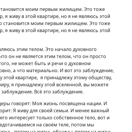
ло становится моим первым жилищем. Это тоже
, я живу в этой квартире, но я не являюсь этой
тело становится моим первым жилищем. Это тоже
, я живу в этой квартире, но я не являюсь этой
являюсь этим телом. Это начало духовного
что он не является этим телом, что он просто
этого, не может быть и речи о духовном
овно, а что материально. И вот это заблуждение,
жу этой квартире, я принадлежу этому обществу,
миру, я принадлежу этой вселенной, вы можете
 заблуждение. Всё это заблуждение.
деры говорят: Моя жизнь посвящена нации. И
рит: Я живу для своей семьи. И менее важный
его интересует только собственное тело, вот и
редотачиваемся на своём теле, потом мы
изнь, потом на жизнь общины, потом на жизнь