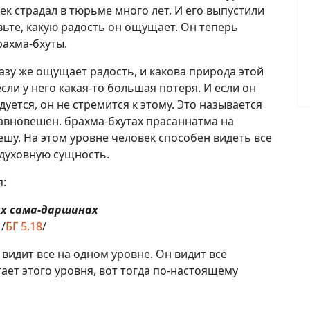
ек страдал в тюрьме много лет. И его выпустили
вьте, какую радость он ощущает. Он теперь
рахма-бхуты.
азу же ощущает радость, и какова природа этой
сли у него какая-то большая потеря. И если он
уется, он не стремится к этому. Это называется
равновешен. брахма-бхутах прасаннатма на
ешу. На этом уровне человек способен видеть все
 духовную сущность.
я:
х сама-даршинах
/
БГ 5.18
/
 видит всё на одном уровне. Он видит всё
ает этого уровня, вот тогда по-настоящему