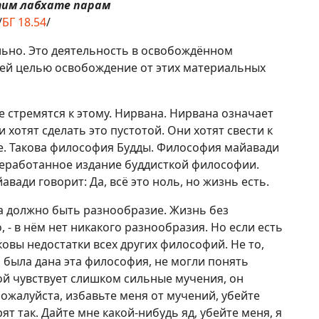
тим лабхате парам
/
БГ 18.54
/
ьно. Это деятельность в освобождённом
оей целью освобождение от этих материальных
 стремятся к этому. Нирвана. Нирвана означает
 хотят сделать это пустотой. Они хотят свести к
е. Такова философия Будды. Философия майавади
ереработанное издание буддисткой философии.
вади говорит: Да, всё это ноль, но жизнь есть.
да должно быть разнообразие. Жизнь без
- в нём нет никакого разнообразия. Но если есть
овы недостатки всех других философий. Не то,
м была дана эта философия, не могли понять
ой чувствует слишком сильные мучения, он
 Пожалуйста, избавьте меня от мучений, убейте
т так. Дайте мне какой-нибудь яд, убейте меня, я