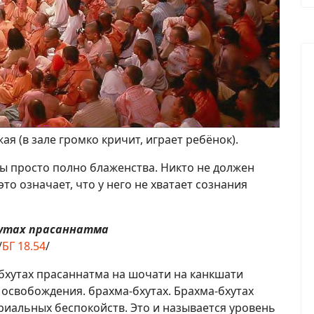
я (в зале громко кричит, играет ребёнок).
ы просто полно блаженства. Никто не должен
то означает, что у него не хватает сознания
хутах прасаннатма
/
БГ 18.54
/
бхутах прасаннатма на шочати на канкшати
освобождения. брахма-бхутах. Брахма-бхутах
ериальных беспокойств. Это и называется уровень