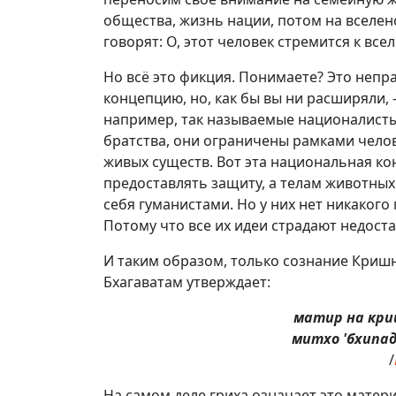
общества, жизнь нации, потом на вселен
говорят: О, этот человек стремится к все
Но всё это фикция. Понимаете? Это неп
концепцию, но, как бы вы ни расширяли, -
например, так называемые националисты
братства, они ограничены рамками челов
живых существ. Вот эта национальная к
предоставлять защиту, а телам животных
себя гуманистами. Но у них нет никаког
Потому что все их идеи страдают недоста
И таким образом, только сознание Кри
Бхагаватам утверждает:
матир на кри
митхо 'бхипа
/
На самом деле гриха означает это матери