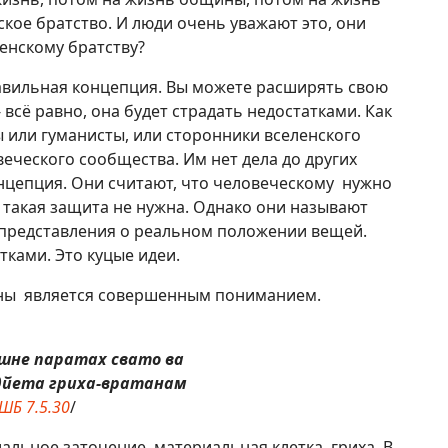
ское братство. И люди очень уважают это, они
ленскому братству?
равильная концепция. Вы можете расширять свою
 всё равно, она будет страдать недостатками. Как
 или гуманисты, или сторонники вселенского
еческого сообщества. Им нет дела до других
онцепция. Они считают, что человеческому нужно
 такая защита не нужна. Однако они называют
о представления о реальном положении вещей.
тками. Это куцые идеи.
шны является совершенным пониманием.
шне паратах свато ва
дйета гриха-вратанам
ШБ 7.5.30
/
альное заточение, материальная клетка, гриха. В