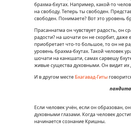
брахма-бхутах. Например, какой-то челов
на свободу. Теперь ты свободен. Предста
свободен. Понимаете? Вот это уровень б
Прасаннатма он чувствует радость, он ср
радости? на шочати он не скорбит, даже е
приобретает что-то большое, то он не рад
уровень брахма-бхутах. Такой человек у
шочати на канкшати, самах сарвешу бхут
живые существа духовными. Он видит их
И в другом месте
Бхагавад-Гиты
говоритс
пандита
Если человек учён, если он образован, он
духовными глазами. Когда человек достиг
начинается сознание Кришны.