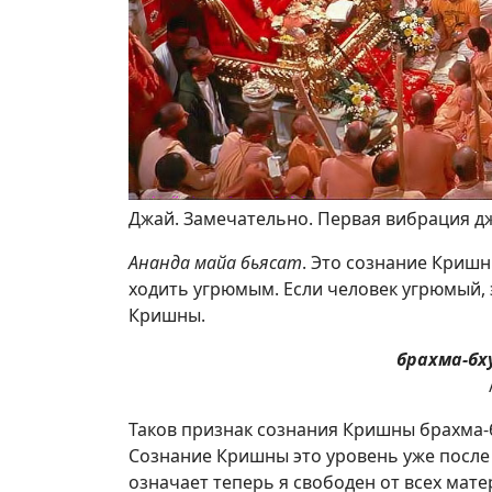
Джай. Замечательно. Первая вибрация джа
Ананда майа бьясат
. Это сознание Кришн
ходить угрюмым. Если человек угрюмый, э
Кришны.
брахма-б
Таков признак сознания Кришны брахма-
Сознание Кришны это уровень уже после 
означает теперь я свободен от всех мат