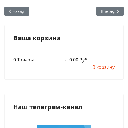
Предыдущий: Наставления Господа Чайтаньи Махапрабху Б
Следующий: Ч
Назад
Вперед
Ваша корзина
0
Товары
-
0.00 Руб
В корзину
Наш телеграм-канал