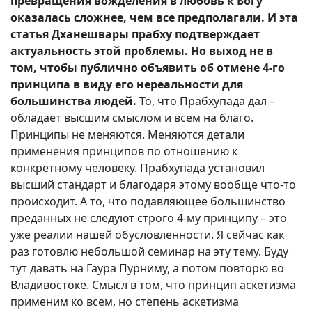
превращения вожделения в любовь к Богу
оказалась сложнее, чем все предполагали. И эта
статья Дханешвары прабху подтверждает
актуальность этой проблемы. Но выход не в
том, чтобы публично объявить об отмене 4-го
принципа в виду его нереальности для
большинства людей.
То, что Прабхупада дал –
обладает высшим смыслом и всем на благо.
Принципы не меняются. Меняются детали
применения принципов по отношению к
конкретному человеку. Прабхупада установил
высший стандарт и благодаря этому вообще что-то
происходит. А то, что подавляющее большинство
преданных не следуют строго 4-му принципу – это
уже реалии нашей обусловленности. Я сейчас как
раз готовлю небольшой семинар на эту тему. Буду
тут давать на Гаура Пурниму, а потом повторю во
Владивостоке. Смысл в том, что принцип аскетизма
применим ко всем, но степень аскетизма