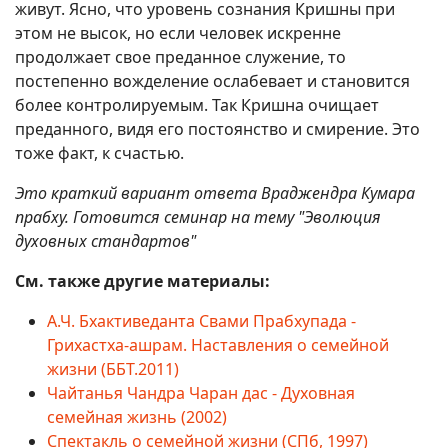
живут. Ясно, что уровень сознания Кришны при
этом не высок, но если человек искренне
продолжает свое преданное служение, то
постепенно вожделение ослабевает и становится
более контролируемым. Так Кришна очищает
преданного, видя его постоянство и смирение. Это
тоже факт, к счастью.
Это краткий вариант ответа Враджендра Кумара
прабху. Готовится семинар на тему "Эволюция
духовных стандартов"
См. также другие материалы:
А.Ч. Бхактиведанта Свами Прабхупада -
Грихастха-ашрам. Наставления о семейной
жизни (ББТ.2011)
Чайтанья Чандра Чаран дас - Духовная
семейная жизнь (2002)
Спектакль о семейной жизни (СПб, 1997)