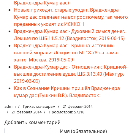
Враджендра Кумар дас)
Новые приходят, старые уходят. Враджендра
Кумар дас отвечает на вопрос почему так много
преданных уходят из ИСККОН
Враджендра Кумар дас - Духовный смысл денег.
Лекция по ШБ 11.5.12 (Владивосток, 2019-06-15)
Враджендра Кумар дас - Кришна-источник
высшей морали. Лекция по БГ 18.78 на нама-
хатте. Москва, 2019-05-09
Враджендра-Кумар дас - Отношения с Кришной-
высшее достижение души. ШБ 3.13.49 (Маяпур,
2019-03-09)
Как в Сознание Кришны пришёл Враджендра
кумар дас (Тушкин В.Р.). Владивосток
admin
Грихастха-ашрам
21 февраля 2014
21 февраля 2014
Просмотров: 57218
Добавить комментарий
Текст комментария
Имя (обязательное)