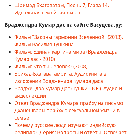
Шримад-Бхагаватам, Песнь 7, Глава 14.
Идеальная семейная жизнь
Враджендра Кумар дас на сайте Васудева.ру:
Фильм "Законы гармонии Вселенной" (2013).
Фильм Василия Тушкина
Фильм: Единая картина мира (Враджендра
Кумар дас - 2010)
Фильм: Кто ты человек? (2008)
Брихад-Бхагаватамрита. Аудиокнига в
изложении Враджендра Кумара даса
Враджендра Кумар Дас (Тушкин В.Р.). Аудио и
видеолекции
Ответ Враджендра Кумара прабху на письмо
Дханешвары прабху о сексуальной жизни в
семье
Почему русские люди изучают индийскую
религию? (Серия: Вопросы и ответы. Отвечает