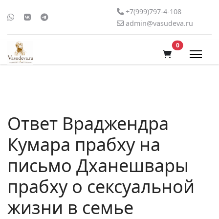
+7(999)797-4-108
admin@vasudeva.ru
В корзину
0
Ответ Враджендра
Кумара прабху на
письмо Дханешвары
прабху о сексуальной
жизни в семье