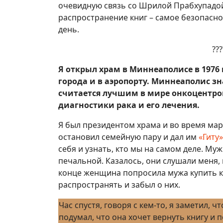
очевидную связь со Шрилой Прабхупадой
распространение книг – самое безопасное
день.
???
Я открыл храм в Миннеаполисе в 1976 
города и в аэропорту. Миннеаполис з
считается лучшим в мире онкоцентро
диагностики рака и его лечения.
Я был президентом храма и во время мар
остановил семейную пару и дал им
«Гиту»
себя и узнать, кто мы на самом деле. Му
печальной. Казалось, они слушали меня,
конце женщина попросила мужа купить кн
распространять и забыл о них.
Час спустя, говоря с кем-то, я заметил, ч
подумал, что она хочет вернуть книгу и п