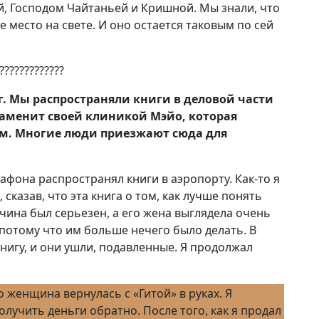
, Господом Чайтаньей и Кришной. Мы знали, что
 место на свете. И оно остается таковым по сей
?????????????
г. Мы распространяли книги в деловой части
наменит своей клиникой Мэйо, которая
м. Многие люди приезжают сюда для
афона распространял книги в аэропорту. Как-то я
, сказав, что эта книга о том, как лучше понять
жчина был серьезен, а его жена выглядела очень
 потому что им больше нечего было делать. В
игу, и они ушли, подавленные. Я продолжал
то женщина вернулась с «Гитой» в руках. Я
олучить деньги обратно. После того, как я продал