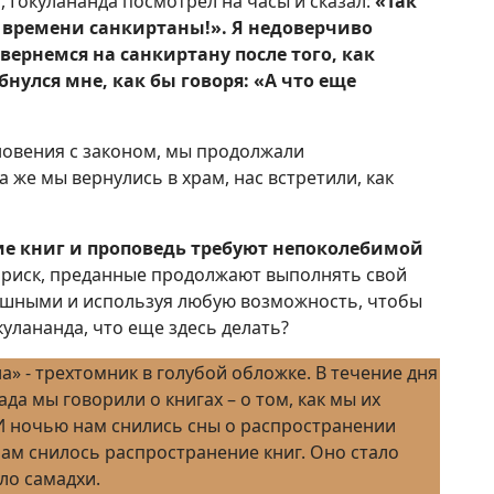
, Гокулананда посмотрел на часы и сказал:
«Так
 времени санкиртаны!». Я недоверчиво
 вернемся на санкиртану после того, как
нулся мне, как бы говоря: «А что еще
новения с законом, мы продолжали
 же мы вернулись в храм, нас встретили, как
ние книг и проповедь требуют непоколебимой
 риск, преданные продолжают выполнять свой
рашными и используя любую возможность, чтобы
кулананда, что еще здесь делать?
» - трехтомник в голубой обложке. В течение дня
да мы говорили о книгах – о том, как мы их
 И ночью нам снились сны о распространении
нам снилось распространение книг. Оно стало
ло самадхи.