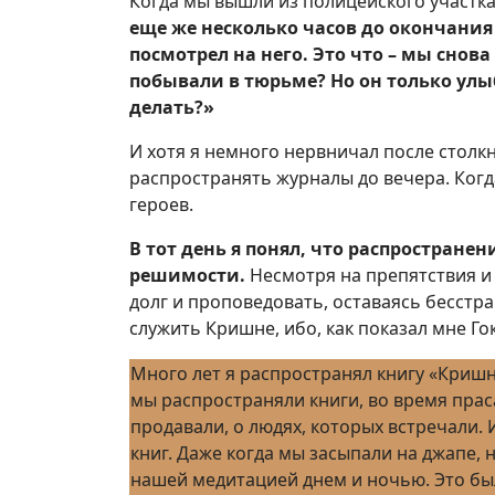
Когда мы вышли из полицейского участка
еще же несколько часов до окончания
посмотрел на него. Это что – мы снова
побывали в тюрьме? Но он только улыб
делать?»
И хотя я немного нервничал после столк
распространять журналы до вечера. Когда
героев.
В тот день я понял, что распростране
решимости.
Несмотря на препятствия и
долг и проповедовать, оставаясь бесст
служить Кришне, ибо, как показал мне Го
Много лет я распространял книгу «Кришна
мы распространяли книги, во время праса
продавали, о людях, которых встречали.
книг. Даже когда мы засыпали на джапе, 
нашей медитацией днем и ночью. Это бы