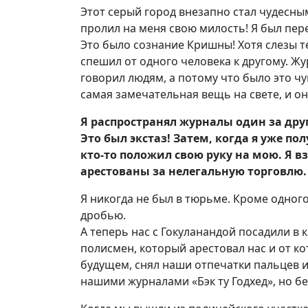
Этот серый город внезапно стал чудесны
пролил на меня свою милость! Я был пер
Это было сознание Кришны! Хотя слезы те
спешил от одного человека к другому. Жу
говорил людям, а потому что было это чу
самая замечательная вещь на свете, и оно
Я распространял журналы один за друг
Это был экстаз! Затем, когда я уже п
кто-то положил свою руку на мою. Я в
арестованы за нелегальную торговлю.
Я никогда не был в тюрьме. Кроме одного 
дробью.
А теперь нас с Гокуланандой посадили в 
полисмен, который арестовал нас и от к
будущем, снял наши отпечатки пальцев и 
нашими журналами «Бэк ту Годхед», но б