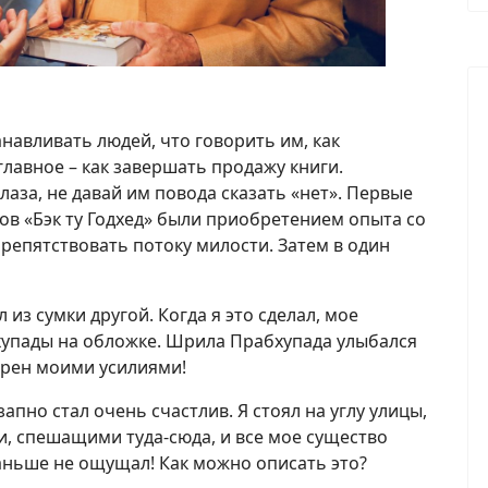
анавливать людей, что говорить им, как
главное – как завершать продажу книги.
глаза, не давай им повода сказать «нет». Первые
в «Бэк ту Годхед» были приобретением опыта со
препятствовать потоку милости. Затем в один
 из сумки другой. Когда я это сделал, мое
упады на обложке. Шрила Прабхупада улыбался
орен моими усилиями!
апно стал очень счастлив. Я стоял на углу улицы,
, спешащими туда-сюда, и все мое существо
раньше не ощущал! Как можно описать это?