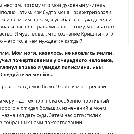
м местом, потому что мой духовный учитель
еполнен этим. Как будто меня наэлектризовали!
кли по моим щекам, я улыбался от уха до уха и
рналы распространялись не потому, что я что-то
вство! Я чувствовал, что сознание Кришны – это
 – это то, в чем нуждается каждый!
им. Мои ноги, казалось, не касались земли.
олучал пожертвование у очередного человека,
зглянул вправо и увидел полисмена. «Вы
 Следуйте за мной»…
раза – когда мне было 10 лет, и мы стреляли
камеру – до тех пор, пока особенно противный
оторого я ожидал больших изменений в моем
назначил дату суда. Затем нас отпустили с
ез собранных нами пожертвований.