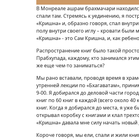
В Монреале ашрам брахмачари находилс
спали там. Стремясь к уединению, я пост
«Кришна» и, образно говоря, спал внутр
полу внутри своего иглу – кровати были 
«Кришна» - это Сам Кришна, и, как ребен
Распространение книг было такой просто
Прабхупада, каждому, кто занимался эти
же еще чем-то заниматься?
Мы рано вставали, проводя время в храм
утренней лекции по «Бхагаватам», прини
9-00. Я добирался до деловой части горо
книг по 60 книг в каждой (всего около 40
книг. Когда я добирался до места, я уже 
открывал коробку с книгами и клал трехтом
«Кришна» давала мне силу начать новый 
Короче говоря, мы ели, спали и жили кн