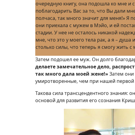
очередную книгу, она подошла ко мне и со
поблагодарить Вас за то, что Вы дали мне
полчаса, так много значит для меня!» Я 
они приехала с мужем в Мэйо, и ей постав
стадии. У нее не осталось никакой наде
мне, что это у моего тела рак, а я – душа
столько силы, что теперь я смогу жить с
Затем подошел ее муж. Он долго благодар
делаете замечательное дело, распрос
так много дала моей жене!»
Затем они 
умиротворенные, чем при нашей первой 
Такова сила трансцендентного знания: о
основой для развития его сознания Криш