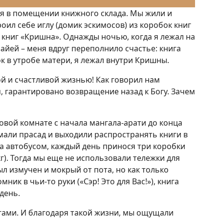
я в помещении книжного склада. Мы жили и
роил себе иглу (домик эскимосов) из коробок книг
и книг «Кришна». Однажды ночью, когда я лежал на
майей – меня вдруг переполнило счастье: книга
ок в утробе матери, я лежал внутри Кришны.
й и счастливой жизнью! Как говорил нам
м, гарантировано возвращение назад к Богу. Зачем
овой комнате с начала мангала-арати до конца
мали прасад и выходили распространять книги в
да автобусом, каждый день принося три коробки
 кг). Тогда мы еще не использовали тележки для
был измучен и мокрый от пота, но как только
ник в чьи-то руки («Сэр! Это для Вас!»), книга
день.
игами. И благодаря такой жизни, мы ощущали