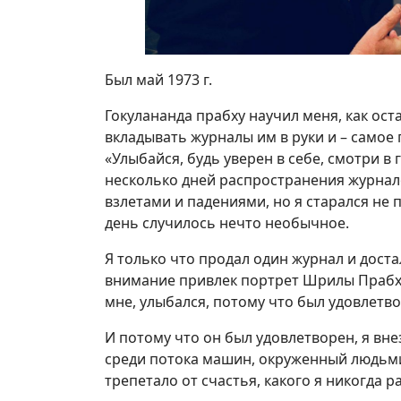
Был май 1973 г.
Гокулананда прабху научил меня, как ост
вкладывать журналы им в руки и – самое 
«Улыбайся, будь уверен в себе, смотри в 
несколько дней распространения журнало
взлетами и падениями, но я старался не 
день случилось нечто необычное.
Я только что продал один журнал и достал
внимание привлек портрет Шрилы Прабх
мне, улыбался, потому что был удовлетв
И потому что он был удовлетворен, я внез
среди потока машин, окруженный людьми
трепетало от счастья, какого я никогда 