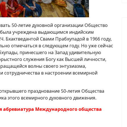
вать 50-летие духовной организации Общество
я была учреждена выдающимся индийским
Ч. Бхактведантой Свами Прабхупадой в 1966 году,
льно отмечаться в следующем году. Но уже сейчас
хупады, принесшего на Запад удивительную
орыстного служения Богу как Высшей личности,
екращащейся волны своего энтузиазма,
и сотрудничества в настроении всемирной
 открывшего празднование 50-летия Общества
ика этого всемирного духовного движения.
я абревиатура Международного общества