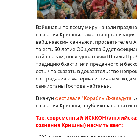
Вайшнавы по всему миру начали праздно
сознания Кришны. Сама эта организаци
вайшнавским санньяси, просветителем А.
то есть 50-летие Общества будет официа
вайшнавам, последователям Шрилы Праб
традицию бхакти, или преданного и беск
есть что сказать в доказательство непр
сострадания к материалистичным людям 
санкиртаны Господа Чайтаньи.
В канун
фестиваля "Корабль Джаладута"
,
сознания Кришны, опубликована статист
Так, современный ИСККОН (английска
сознания Кришны) насчитывает: