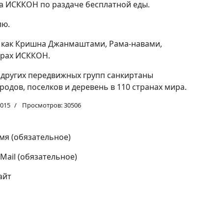
а ИСККОН по раздаче бесплатной еды.
лю.
х, как Кришна Джанмаштами, Рама-навами,
нтрах ИСККОН.
и других передвижных групп санкиртаны
родов, поселков и деревень в 110 странах мира.
2015
Просмотров: 30506
мя (обязательное)
-Mail (обязательное)
айт