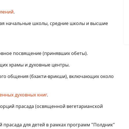
елений
.
чая начальные школы, средние школы и высшие
ховное посвящение (принявших обеты).
щих храмы и духовные центры.
ного общения (бхакти-врикши), включающих около
енных духовных книг
.
порций прасада (освященной вегетарианской
й прасада для детей в рамках программ "Полдник"