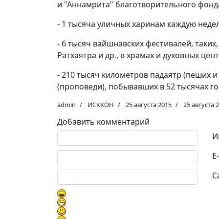
и "Аннамрита" благотворительного фонд
- 1 тысяча уличных харинам каждую неде
- 6 тысяч вайшнавских фестивалей, таки
Ратхаятра и др., в храмах и духовных це
- 210 тысяч километров падаятр (пеших 
(проповеди), побывавших в 52 тысячах го
admin
ИСККОН
25 августа 2015
25 августа 
Добавить комментарий
Текст комментария
И
E
С