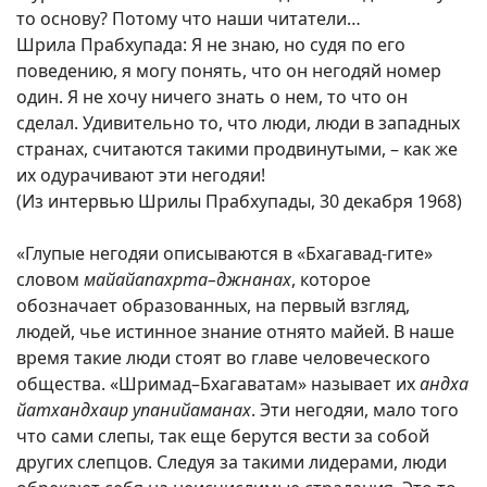
то основу? Потому что наши читатели…
Шрила Прабхупада: Я не знаю, но судя по его
поведению, я могу понять, что он негодяй номер
один. Я не хочу ничего знать о нем, то что он
сделал. Удивительно то, что люди, люди в западных
странах, считаются такими продвинутыми, – как же
их одурачивают эти негодяи!
(Из интервью Шрилы Прабхупады, 30 декабря 1968)
«Глупые негодяи описываются в «Бхагавад-гите»
словом
майайапахрта–джнанах
, которое
обозначает образованных, на первый взгляд,
людей, чье истинное знание отнято майей. В наше
время такие люди стоят во главе человеческого
общества. «Шримад–Бхагаватам» называет их
андха
йатхандхаир упанийаманах
. Эти негодяи, мало того
что сами слепы, так еще берутся вести за собой
других слепцов. Следуя за такими лидерами, люди