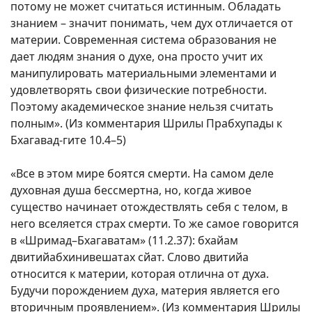
потому не может считаться истинным. Обладать
знанием – значит понимать, чем дух отличается от
материи. Современная система образования не
дает людям знания о духе, она просто учит их
манипулировать материальными элементами и
удовлетворять свои физические потребности.
Поэтому академическое знание нельзя считать
полным». (Из комментария Шрилы Прабхупады к
Бхагавад-гите 10.4–5)
«Все в этом мире боятся смерти. На самом деле
духовная душа бессмертна, но, когда живое
существо начинает отождествлять себя с телом, в
него вселяется страх смерти. То же самое говорится
в «Шримад–Бхагаватам» (11.2.37): бхайам
двитийабхинивешатах сйат. Слово двитийа
относится к материи, которая отлична от духа.
Будучи порождением духа, материя является его
вторичным проявлением». (Из комментария Шрилы