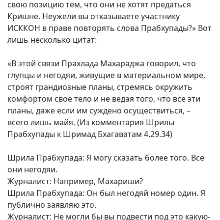
свою позицию тем, что они не хотят предаться
Кришне. Неужели вы отказываете участнику
ИСККОН в праве повторять слова Прабхупады?» Вот
лишь несколько цитат:
«В этой связи Прахлада Махараджа говорил, что
глупцы и негодяи, живущие в материальном мире,
строят грандиозные планы, стремясь окружить
комфортом свое тело и не ведая того, что все эти
планы, даже если им суждено осуществиться, –
всего лишь майя. (Из комментария Шрилы
Прабхупады к Шримад Бхагаватам 4.29.34)
Шрила Прабхупада: Я могу сказать более того. Все
они негодяи.
Журналист: Например, Махариши?
Шрила Прабхупада: Он был негодяй номер один. Я
публично заявляю это.
Журналист: Не могли бы вы подвести под это какую-