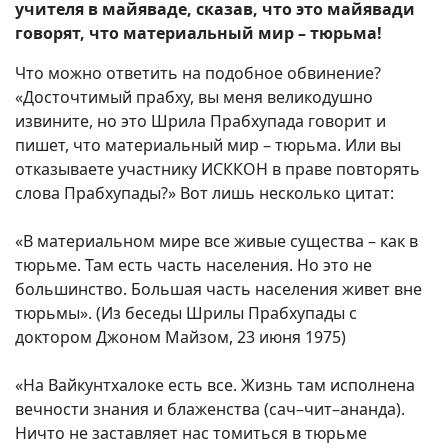
учителя в майяваде, сказав, что это майявади
говорят, что материальный мир – тюрьма!
Что можно ответить на подобное обвинение?
«Досточтимый прабху, вы меня великодушно
извините, но это Шрила Прабхупада говорит и
пишет, что материальный мир – тюрьма. Или вы
отказываете участнику ИСККОН в праве повторять
слова Прабхупады?» Вот лишь несколько цитат:
«В материальном мире все живые существа – как в
тюрьме. Там есть часть населения. Но это не
большинство. Большая часть населения живет вне
тюрьмы». (Из беседы Шрилы Прабхупады с
доктором Джоном Майзом, 23 июня 1975)
«На Вайкунтхалоке есть все. Жизнь там исполнена
вечности знания и блаженства (сач–чит–ананда).
Ничто не заставляет нас томиться в тюрьме