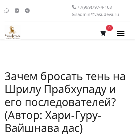
+7(999)797-4-108
admin@vasudeva.ru
В корзину
0
Зачем бросать тень на
Шрилу Прабхупаду и
его последователей?
(Автор: Хари-Гуру-
Вайшнава дас)