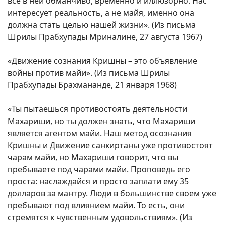
все в ней обманчиво, временно и иллюзорно. Нас
интересует реальность, а не майя, именно она
должна стать целью нашей жизни». (Из письма
Шрилы Прабхупады Мриналине, 27 августа 1967)
«Движение сознания Кришны – это объявление
войны против майи». (Из письма Шрилы
Прабхупады Брахмананде, 21 января 1968)
«Ты пытаешься противостоять деятельности
Махариши, но ты должен знать, что Махариши
является агентом майи. Наш метод осознания
Кришны и Движение санкиртаны уже противостоят
чарам майи, но Махариши говорит, что вы
пребываете под чарами майи. Проповедь его
проста: наслаждайся и просто заплати ему 35
долларов за мантру. Люди в большинстве своем уже
пребывают под влиянием майи. То есть, они
стремятся к чувственным удовольствиям». (Из