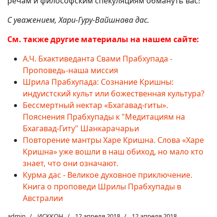
речам и философским спекуляциям обмануть вас!
С уважением, Хари-Гуру-Вайшнава дас.
См. также другие материалы на нашем сайте:
А.Ч. Бхактиведанта Свами Прабхупада -
Проповедь-наша миссия
Шрила Прабхупада: Сознание Кришны:
индуистский культ или божественная культура?
Бессмертный нектар «Бхагавад-гиты».
Пояснения Прабхупады к "Медитациям на
Бхагавад-Гиту" Шанкарачарьи
Повторение мантры Харе Кришна. Слова «Харе
Кришна» уже вошли в наш обиход, но мало кто
знает, что они означают.
Курма дас - Великое духовное приключение.
Книга о проповеди Шрилы Прабхупады в
Австралии
admin
ИСККОН
12 апреля 2018
12 апреля 2018