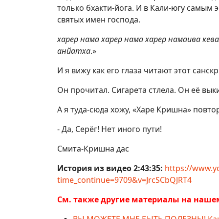
только бхакти-йога. И в Кали-югу самым
святых имен господа.
харер нама харер нама харер намаива кев
анйатха
.»
И я вижу как его глаза читают этот санскр
Он прочитал. Сигарета стлела. Он её вык
А я туда-сюда хожу, «Харе Кришна» повто
- Да, Серёг! Нет иного пути!
Смита-Кришна дас
История из видео 2:43:35:
https://www.
time_continue=9709&v=JrcSCbQJRT4
См. также другие материалы на нашем