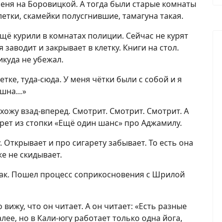
еня на Боровицкой. А тогда были старые комнаты
летки, скамейки полусгнившие, тамагуна такая.
щё курили в комнатах полиции. Сейчас не курят
заводит и закрывает в клетку. Книги на стол.
икуда не убежал.
летке, туда-сюда. У меня чётки были с собой и я
ишна…»
я хожу взад-вперед. Смотрит. Смотрит. Смотрит. А
берет из стопки «Ещё один шанс» про Аджамилу.
у. Открывает и про сигарету забывает. То есть она
же не скидывает.
 Так. Пошел процесс соприкосновения с Шрилой
 вижу, что он читает. А он читает: «Есть разные
алее, но в Кали-югу работает только одна йога,