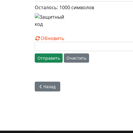
Осталось:
1000
символов
Обновить
Отправить
Очистить
Предыдущий: История санкиртаны. Можно я с
Назад