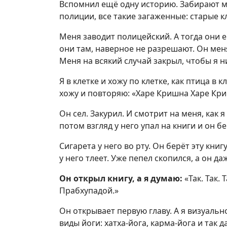
Вспомнил ещё одну историю. Забирают м
полиции, все такие загаженные: старые к
Меня заводит полицейский. А тогда они е
они там, наверное не разрешают. Он меня 
Меня на всякий случай закрыл, чтобы я н
Я в клетке и хожу по клетке, как птица в к
хожу и повторяю: «Харе Кришна Харе Кр
Он сел. Закурил. И смотрит на меня, как 
потом взгляд у него упал на книги и он 
Сигарета у него во рту. Он берёт эту книг
у него тлеет. Уже пепел скопился, а он да
Он открыл книгу, а я думаю:
«Так. Так.
Прабхупадой.»
Он открывает первую главу. А я визуально
виды йоги: хатха-йога, карма-йога и так д