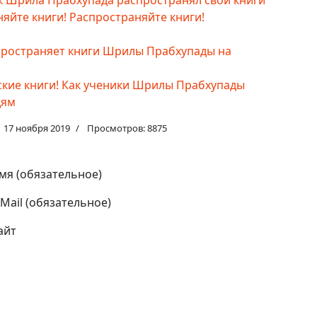
Шрила Прабхупада распространял свои книги
няйте книги! Распространяйте книги!
пространяет книги Шрилы Прабхупады на
усские книги! Как ученики Шрилы Прабхупады
дям
17 ноября 2019
Просмотров: 8875
мя (обязательное)
-Mail (обязательное)
айт