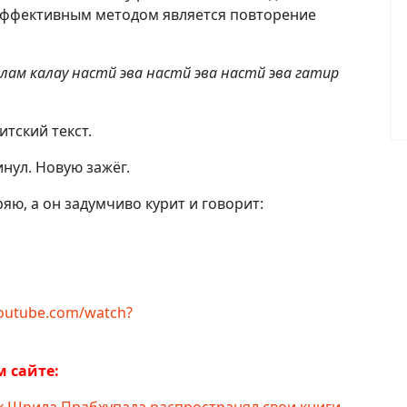
 эффективным методом является повторение
алам калау настй эва настй эва настй эва гатир
итский текст.
инул. Новую зажёг.
ряю, а он задумчиво курит и говорит:
youtube.com/watch?
 сайте: