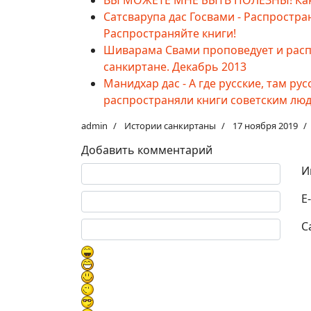
ВЫ МОЖЕТЕ МНЕ БЫТЬ ПОЛЕЗНЫ! Как 
Сатсварупа дас Госвами - Распростра
Распространяйте книги!
Шиварама Свами проповедует и рас
санкиртане. Декабрь 2013
Манидхар дас - А где русские, там р
распространяли книги советским лю
admin
Истории санкиртаны
17 ноября 2019
Добавить комментарий
Текст комментария
И
E
С