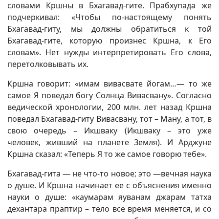
словами Кршны в Бхагавад-гите. Прабхупада же
подчеркивал: «Чтобы по-настоящему понять
Бхагавад-гиту, мы должны обратиться к той
Бхагавад-гите, которую произнес Кршна, к Его
словам». Нет нужды интерпретировать Его слова,
перетолковывать их.
Кршна говорит: «имам вивасвате йогам…— то же
самое Я поведал богу Солнца Вивасвану». Согласно
ведической хронологии, 200 млн. лет назад Кршна
поведал Бхагавад-гиту Вивасвану, тот – Ману, а тот, в
свою очередь – Икшваку (Икшваку – это уже
человек, живший на планете Земля). И Арджуне
Кршна сказал: «Теперь Я то же самое говорю тебе».
Бхагавад-гита — не что-то новое; это —вечная наука
о душе. И Кршна начинает ее с объяснения именно
науки о душе: «каумарам яуванам джарам татха
дехантара праптир – тело все время меняется, и со