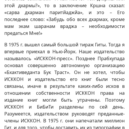
этой дхармы?», то в заключение Кршна сказал:
«сарва дхарман паритйаджйа», и это – Его
последнее слово: «Забудь обо всех дхармах, кроме
мам экам шаранам враджа – необходимости
предаться Мне!»
В 1975 г. вышел самый большой тираж Гиты. Тогда я
впервые приехал в Нью-Йорк. Наше издательство
называлось «ИСККОН-пресс». Позднее Прабхупада
основал совершенно автономную организацию
«Бхактиведанта Бук Траст». Он не хотел, чтобы
ИСККОН и издательство его книг были тесно
связаны, иначе в результате каких-либо исков в
отношении собственности ИСККОН права на
издание книг могли быть утрачены. Поэтому
ИСККОН и БиБиТи разделены по сей день.
Разумеется, издательством руководят преданные-
члены ИСККОН. В 1975 г. они напечатали миллион
Гит, и для того, чтобы доставить их из типографии в