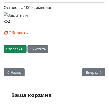
Осталось:
1000
символов
Обновить
Отправить
Очистить
Предыдущий: Почему я до сих пор в сознании Кришны? Е.С
Следующий: И
Назад
Вперед
Ваша корзина