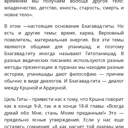
временем мы получаем вообще другое тело:
младенчество, детство, юность, старость, смерть и
новое тело».
В этом —настоящее основание Бхагавад-гиты. Но
есть и другие темы: время, карма, Верховный
повелитель, материальная энергия. Все эти темы
являются общими для упанишад, и поэтому
Бхагавад-гиту иногда называют Гитопанишад. В
разных ведических писаниях используются разные
методы презентации: в пуранах мы находим разные
истории, упанишады дают философию — причем
обычно в виде диалогов. И Бхагавад-гита — диалог
между Кршной и Арджуной.
Цель Гиты – привести нас к тому, что Кршна говорит
как в конце 9-й, так и в конце 18-й главы: «Всегда
думай обо Мне, стань Моим преданным!» Это —
предельно ясные утверждения. Если у нас еще
остались сомнения: «А как насчет той дхармы или