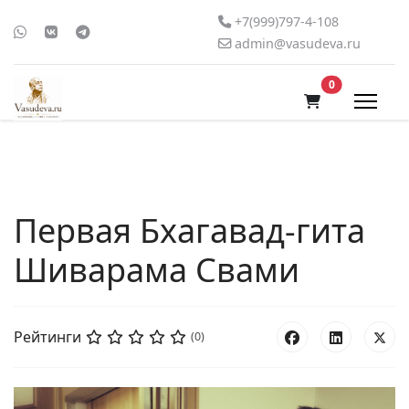
+7(999)797-4-108
admin@vasudeva.ru
В корзину
0
Первая Бхагавад-гита
Шиварама Свами
Рейтинги
(0)