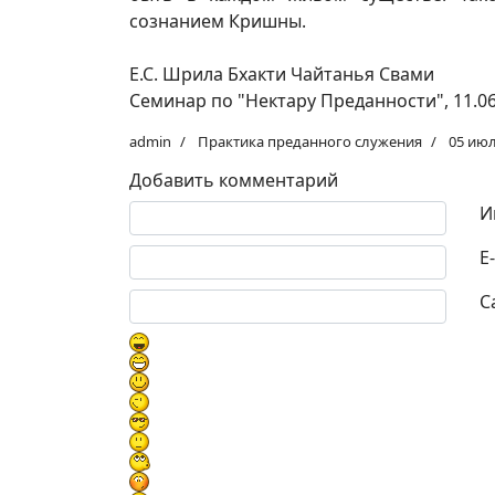
сознанием Кришны.
Е.С. Шрила Бхакти Чайтанья Свами
Семинар по "Нектару Преданности", 11.06
admin
Практика преданного служения
05 июл
Добавить комментарий
Текст комментария
И
E
С