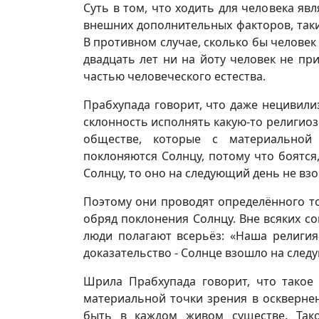
Суть в том, что ходить для человека яв
внешних дополнительных факторов, таких
В противном случае, сколько бы человек
двадцать лет ни на йоту человек не при
частью человеческого естества.
Прабхупада говорит, что даже нецивили
склонность исполнять какую-то религиоз
обществе, которые с материальной
поклоняются Солнцу, потому что боятся
Солнцу, то оно на следующий день не взо
Поэтому они проводят определённого т
обряд поклонения Солнцу. Вне всяких со
люди полагают всерьёз: «Наша религия
доказательство - Солнце взошло на след
Шрила Прабхупада говорит, что такое 
материальной точки зрения в осквернен
быть в каждом живом существе. Тако