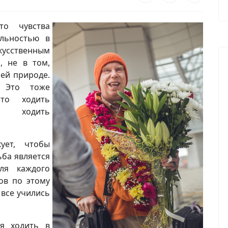
то чувства
ельностью в
скусственным
, не в том,
ей природе.
. Это тоже
то ходить
ть ходить
кует, чтобы
ьба является
ля каждого
ов по этому
 все учились
ся ходить в