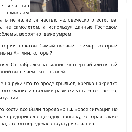
яется частью
ы приводим
ать не является частью человеческого естества,
ь, не самолетом, а используя данные Господом
облемы, вероятно, даже умрем.
истории полётов. Самый первый пример, который
нь из Англии, который
инял. Он забрался на здание, четвёртый или пятый
даний выше чем пять этажей.
бе на руки что-то вроде крыльев, крепко-накрепко
этого здания и стал ими размахивать. Естественно,
итуации.
го кости все были переломаны. Вовсе ситуация не
же предпринял еще одну попытку, которая также
акт, что он переделал структуру крыльев.