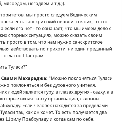
 мясоедом, негодяем и т.д.)).
вторитетов, мы просто следуем Ведическим
ловека есть санскритский первоисточник, то это
 а если его нет - то означает, что мы имеем дело с
ких спорных ситуациях, можно сказать своим
уть просто в том, что нам нужно санскритское
льзя действовать по прихоти, ни один преданный
о согласно Шастрам.
ить Туласи?"
а Свами Махараджа:
"Можно поклоняться Туласи
ожно поклоняться и без духовного учителя,
х людей является гуру, в глазах других - садху, а в
 которые входят в эту организацию, склонны
абхупаду. Если человек находится за пределами
ласи так, как он хочет. То есть получается два
ез Шрилу Прабхупаду и когда сам по себе.