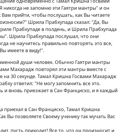
ящение одновременно с Тамал Кришна Госвами
Я никогда не запомню эти Гаятри мантры" и он
Вам прийти, чтобы послушать, как Вы читаете
роизносим?" Шрила Прабхупада сказал: "Да, Вы
риле Прабхупаде в полдень, и Шрила Прабхупада
тры". Шрила Прабхупада послушал, что они
когда не научитесь правильно повторять это все,
Вы имеете в виду!".
аменной души человек. Обычно Гаятри мантры
вами Махарадж повторял эти мантры вместе с
е на 30 секунде. Тамал Кришна Госвами Махарадж
абху ответил: "Не могу запомнить все это.
 и вновь приезжает в Сан Франциско, и я каждый
а приехал в Сан Франциско, Тамал Кришна
ак Вы позволяете Своему ученику так мучать Вас
ит, пусть приходит! Все то, что он произносит и