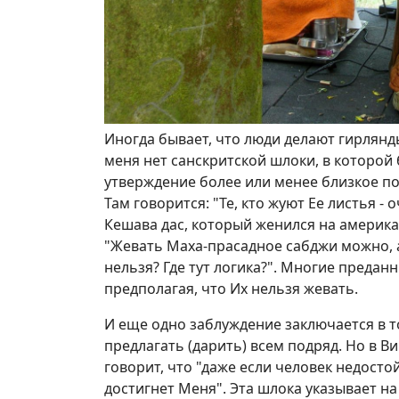
Иногда бывает, что люди делают гирлянды
меня нет санскритской шлоки, в которой 
утверждение более или менее близкое по
Там говорится: "Те, кто жуют Ее листья -
Кешава дас, который женился на америка
"Жевать Маха-прасадное сабджи можно, а
нельзя? Где тут логика?". Многие предан
предполагая, что Их нельзя жевать.
И еще одно заблуждение заключается в том
предлагать (дарить) всем подряд. Но в 
говорит, что "даже если человек недост
достигнет Меня". Эта шлока указывает на