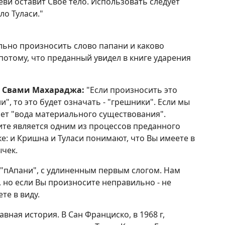
деви оставит Свое тело. Использовать следует
о Туласи."
льно произносить слово папани и каково
потому, что преданный увидел в книге ударения
а Свами Махараджа:
"Если произносить это
", то это будет означать - "грешники". Если мы
ает "вода материального существования".
ите является одним из процессов преданного
ке: и Кришна и Туласи понимают, что Вы имеете в
ычек.
 "пАпани", с удлиненным первым слогом. Нам
 но если Вы произносите неправильно - не
те в виду.
ная история. В Сан Франциско, в 1968 г,