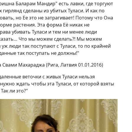
Кришна Баларам Мандир" есть лавки, где торгуют
 гирлянд сделаны из убитых Туласи. И как по
овать, но Ее это не затрагивает! Потому что Она
рме растения. Эта форма Её никак не
права убивать Туласи и тем ни менее люди
сказать… Что мы можем сделать?! Мы можем
и уж люди так поступают с Туласи, то по крайней
данные так поступать не должны!"
 Свами Махараджа (Рига, Латвия 01.01.2016)
даленные веточки с живых Туласи нельзя
 нужно ждать чтобы эта Туласи, от которой взяты
Так ли это?"