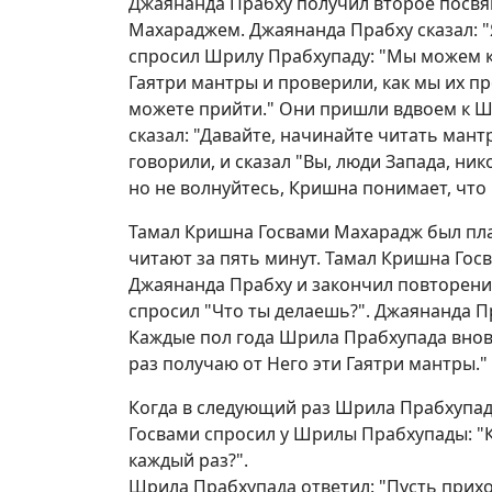
Джаянанда Прабху получил второе посв
Махараджем. Джаянанда Прабху сказал: "
спросил Шрилу Прабхупаду: "Мы можем к 
Гаятри мантры и проверили, как мы их п
можете прийти." Они пришли вдвоем к Ш
сказал: "Давайте, начинайте читать ман
говорили, и сказал "Вы, люди Запада, ни
но не волнуйтесь, Кришна понимает, что 
Тамал Кришна Госвами Махарадж был пл
читают за пять минут. Тамал Кришна Гос
Джаянанда Прабху и закончил повторени
спросил "Что ты делаешь?". Джаянанда Пр
Каждые пол года Шрила Прабхупада вновь
раз получаю от Него эти Гаятри мантры."
Когда в следующий раз Шрила Прабхупад
Госвами спросил у Шрилы Прабхупады: "К
каждый раз?".
Шрила Прабхупада ответил: "Пусть приход