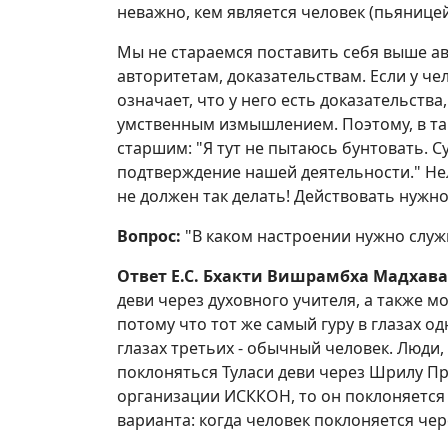
неважно, кем является человек (пьяницей,
Мы не стараемся поставить себя выше а
авторитетам, доказательствам. Если у че
означает, что у него есть доказательства,
умственным измышлением. Поэтому, в та
старшим: "Я тут не пытаюсь бунтовать. С
подтверждение нашей деятельности." Не
не должен так делать! Действовать нужн
Вопрос:
"В каком настроении нужно служ
Ответ Е.С. Бхакти Вишрамбха Мадхав
деви через духовного учителя, а также м
потому что тот же самый гуру в глазах одни
глазах третьих - обычный человек. Люди,
поклоняться Туласи деви через Шрилу Пр
организации ИСККОН, то он поклоняется Ту
варианта: когда человек поклоняется чер