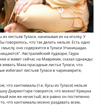
 из листьев Туласи, нанизывая их на иголку. У
бы говорилось, что так делать нельзя. Есть одно
 смыслу, оно содержится в Туласи Упанишадах.
 очищаются". Австралийский пуджари, Гаура
нке и живет сейчас на Маврикии, сказал однажды:
 жевать Маха-прасадные листья Туласи, что
ные избегают листьев Туласи в чаринамрите,
, что кантхималы (т.е. бусы из Туласи) нельзя
Вишну Дхармоттаре говорится, что можно! Кришна
ойный или же нечистый, все равно он постепенно
 то, что кантхималы можно раздавать всем,