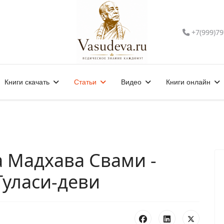
+7(999)79
Книги скачать
Статьи
Видео
Книги онлайн
 Мадхава Свами -
Туласи-деви