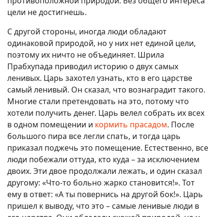
противоположной природой. Без общего интереса
цели не достигнешь.
С другой стороны, иногда люди обладают
одинаковой природой, но у них нет единой цели,
поэтому их ничто не объединяет. Шрила
Прабхупада приводил историю о двух самых
ленивых. Царь захотел узнать, кто в его царстве
самый ленивый. Он сказал, что вознаградит такого.
Многие стали претендовать на это, потому что
хотели получить денег. Царь велел собрать их всех
в одном помещении и
кормить прасадом
. После
большого пира все легли спать, и тогда царь
приказал поджечь это помещение. Естественно, все
люди побежали оттуда, кто куда – за исключением
двоих. Эти двое продолжали лежать, и один сказал
другому: «Что-то больно жарко становится!». Тот
ему в ответ: «А ты повернись на другой бок!». Царь
пришел к выводу, что это – самые ленивые люди в