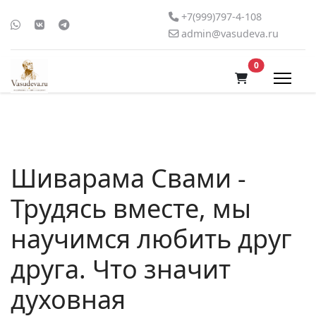
+7(999)797-4-108
admin@vasudeva.ru
В корзину
0
Шиварама Свами -
Трудясь вместе, мы
научимся любить друг
друга. Что значит
духовная