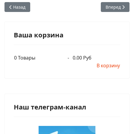
Предыдущий: О внешнем виде вайшнавов. Почему важно но
Следующий: Ш
Назад
Вперед
Ваша корзина
0
Товары
-
0.00 Руб
В корзину
Наш телеграм-канал