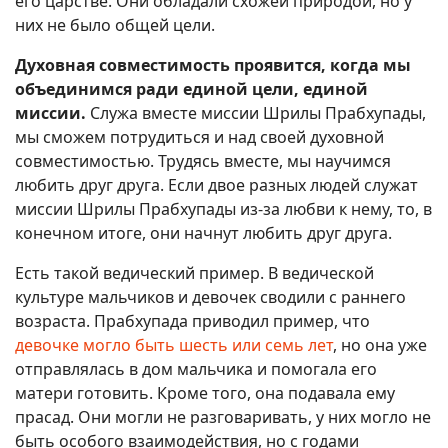
его царстве. Они обладали схожей природой, но у
них не было общей цели.
Духовная совместимость проявится, когда мы
объединимся ради единой цели, единой
миссии.
Служа вместе миссии Шрилы Прабхупады,
мы сможем потрудиться и над своей духовной
совместимостью. Трудясь вместе, мы научимся
любить друг друга. Если двое разных людей служат
миссии Шрилы Прабхупады из-за любви к нему, то, в
конечном итоге, они начнут любить друг друга.
Есть такой ведический пример. В ведической
культуре мальчиков и девочек сводили с раннего
возраста. Прабхупада приводил пример, что
девочке могло быть шесть или семь лет
, но она уже
отправлялась в дом мальчика и помогала его
матери готовить. Кроме того, она подавала ему
прасад. Они могли не разговаривать, у них могло не
быть особого взаимодействия, но с годами