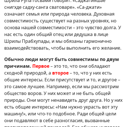
Шрила Рупа Госвами говорит: «Саджатияшае
снигхде садху-санга сватоваре». «Са-джати»
означает семья или природа человека. Духовная
совместимость существует на разных уровнях, но
основа нашей совместимости – это чувство долга. У
нас есть один общий отец или дедушка в лице
Шрилы Прабхупады, и мы обязаны гармонично
взаимодействовать, чтобы выполнить его желание.
Обычно люди могут быть совместимы по двум
причинам.
Первое
– это то, что они обладают
сходной природой, а
второе
– то, что у них есть
общие интересы. Если присутствует и то, и другое –
это самое лучшее. Например, если мы рассмотрим
общество воров. У них может и не быть общей
природы. Они могут ненавидеть друг друга. Но у них
есть общие интересы: «Нам нужно украсть вот эту
машину!», или что-то подобное. Ради общей цели
они подавляют в себе разногласия, вызванные