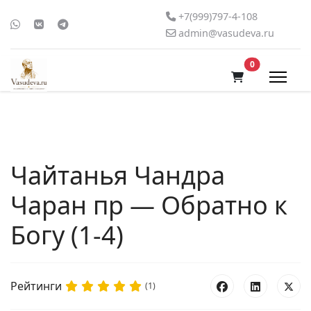
+7(999)797-4-108
admin@vasudeva.ru
В корзину
0
Чайтанья Чандра
Чаран пр — Обратно к
Богу (1-4)
Рейтинги
(1)