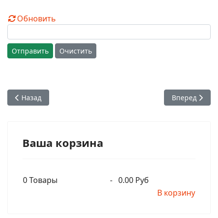
Обновить
Отправить
Очистить
Предыдущий: Радханатх Свами выступает в Парламенте В
Следующий: Х
Назад
Вперед
Ваша корзина
0
Товары
-
0.00 Руб
В корзину