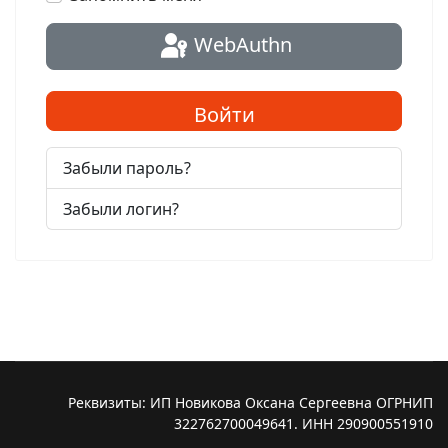
WebAuthn
Войти
Забыли пароль?
Забыли логин?
Реквизиты: ИП Новикова Оксана Сергеевна ОГРНИП
322762700049641. ИНН 290900551910