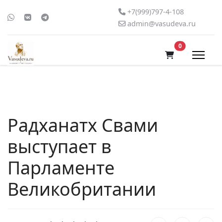
+7(999)797-4-108
admin@vasudeva.ru
В корзину
0
Радханатх Свами
выступает в
Парламенте
Великобритании