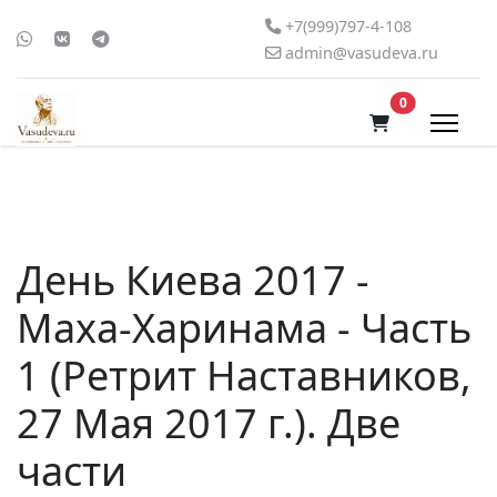
+7(999)797-4-108
admin@vasudeva.ru
В корзину
0
День Киева 2017 -
Маха-Харинама - Часть
1 (Ретрит Наставников,
27 Мая 2017 г.). Две
части