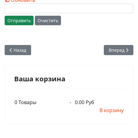
Обновить
Отправить
Очистить
Предыдущий: Зов сердца. Харинама в день явления Бхактис
Следующий: Х
Назад
Вперед
Ваша корзина
0
Товары
-
0.00 Руб
В корзину