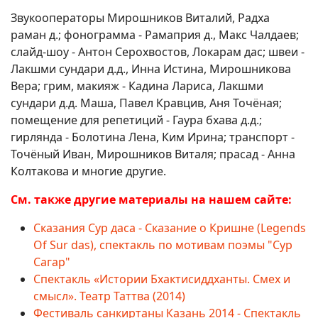
Звукооператоры Мирошников Виталий, Радха
раман д.; фонограмма - Рамаприя д., Макс Чалдаев;
слайд-шоу - Антон Серохвостов, Локарам дас; швеи -
Лакшми сундари д.д., Инна Истина, Мирошникова
Вера; грим, макияж - Кадина Лариса, Лакшми
сундари д.д. Маша, Павел Кравцив, Аня Точёная;
помещение для репетиций - Гаура бхава д.д.;
гирлянда - Болотина Лена, Ким Ирина; транспорт -
Точёный Иван, Мирошников Виталя; прасад - Анна
Колтакова и многие другие.
См. также другие материалы на нашем сайте:
Сказания Сур даса - Сказание о Кришне (Legends
Of Sur das), спектакль по мотивам поэмы "Сур
Сагар"
Спектакль «Истории Бхактисиддханты. Смех и
смысл». Театр Таттва (2014)
Фестиваль санкиртаны Казань 2014 - Спектакль