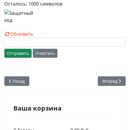
Осталось:
1000
символов
Обновить
Отправить
Очистить
Предыдущий: Спектакль «Как я пришёл в сознание Кришны»
Следующий: С
Назад
Вперед
Ваша корзина