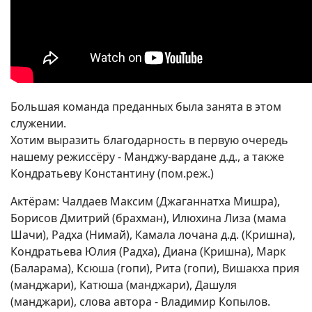
Большая команда преданных была занята в этом
служении.
Хотим выразить благодарность в первую очередь
нашему режиссёру - Манджу-вардане д.д., а также
Кондратьеву Константину (пом.реж.)
Актёрам: Чалдаев Максим (Джаганнатха Мишра),
Борисов Дмитрий (брахман), Илюхина Лиза (мама
Шачи), Радха (Нимай), Камала лочана д.д. (Кришна),
Кондратьева Юлия (Радха), Диана (Кришна), Марк
(Баларама), Ксюша (гопи), Рита (гопи), Вишакха прия
(манджари), Катюша (манджари), Дашуля
(манджари), слова автора - Владимир Копылов.