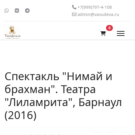
+7(999)797-4-108
admin@vasudeva.ru
В корзину
0
Спектакль "Нимай и
брахман". Театра
"Лиламрита", Барнаул
(2016)