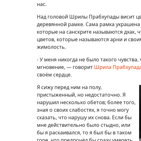
нас.
Над головой Шрилы Прабхупады висит ц
деревянной рамке. Сама рамка украшена 
которые на санскрите называются дхак, 
цветов, которые называются арни и сво
жимолость.
- У меня никогда не было такого чувства
мгновение, — говорит
Шрила Прабхупад
своём сердце.
Я сижу перед ним на полу,
пристыженный, но недостаточно. Я
нарушил несколько обетов; более того,
зная о своих слабостях, я точно могу
сказать, что нарушу их снова. Если бы
мне действительно было стыдно, или
бы я раскаивался, то я был бы в таком
горе, что предпочёл бы сразу умереть.