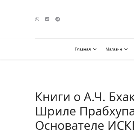
Главная
Магазин
Книги о А.Ч. Бх
Шриле Прабхупад
Основателе ИС