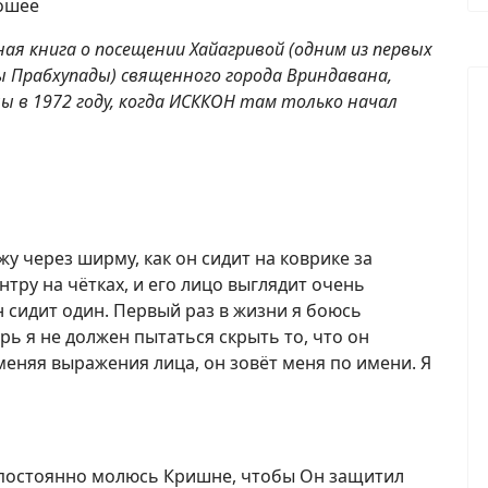
ошее
ая книга о посещении Хайагривой (одним из первых
 Прабхупады) священного города Вриндавана,
 в 1972 году, когда ИСККОН там только начал
жу через ширму, как он сидит на коврике за
тру на чётках, и его лицо выглядит очень
н сидит один. Первый раз в жизни я боюсь
ерь я не должен пытаться скрыть то, что он
меняя выражения лица, он зовёт меня по имени. Я
- Я постоянно молюсь Кришне, чтобы Он защитил