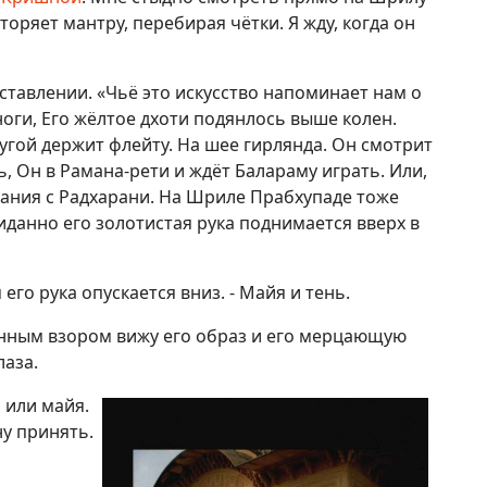
торяет мантру, перебирая чётки. Я жду, когда он
ставлении. «Чьё это искусство напоминает нам о
ноги, Его жёлтое дхоти подянлось выше колен.
угой держит флейту. На шее гирлянда. Он смотрит
ь, Он в Рамана-рети и ждёт Балараму играть. Или,
дания с Радхарани. На Шриле Прабхупаде тоже
иданно его золотистая рука поднимается вверх в
 его рука опускается вниз. - Майя и тень.
нным взором вижу его образ и его мерцающую
лаза.
а или майя.
ну принять.