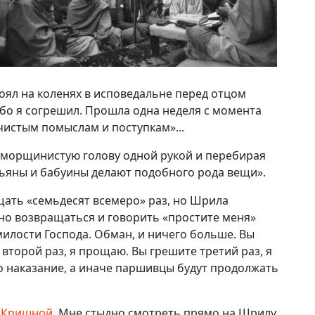
тоял на коленях в исповедальне перед отцом
ибо я согрешил. Прошла одна неделя с момента
чистым помыслам и поступкам»...
 морщинистую голову одной рукой и перебирая
езьяны и бабуины делают подобного рода вещи».
щать «семьдесят всемеро» раз, но Шрила
дно возвращаться и говорить «простите меня»
милости Господа. Обман, и ничего больше. Вы
второй раз, я прощаю. Вы грешите третий раз, я
 наказание, а иначе паршивцы будут продолжать
 Кришной
. Мне стыдно смотреть прямо на Шрилу