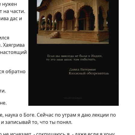
е нужен
т на части.
рива дас и
ился
. Хаягрива
, настоящий
тся обратно
ти.
не.
ше, наука о Боге. Сейчас по утрам я даю лекции по
и записывай то, что ты понял.
не исчезает, - сокрушаюсь я, - даже если я хочу,