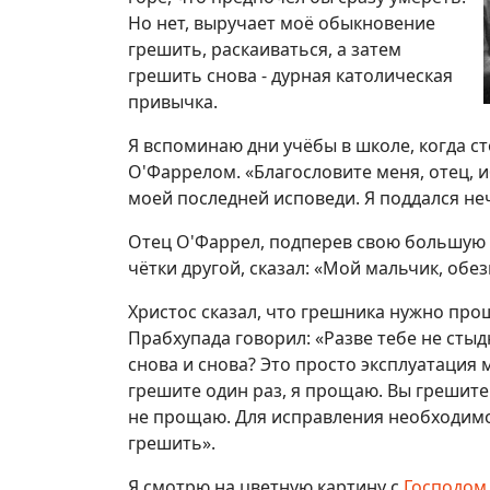
Но нет, выручает моё обыкновение
грешить, раскаиваться, а затем
грешить снова - дурная католическая
привычка.
Я вспоминаю дни учёбы в школе, когда с
О'Фаррелом. «Благословите меня, отец, 
моей последней исповеди. Я поддался не
Отец О'Фаррел, подперев свою большую
чётки другой, сказал: «Мой мальчик, об
Христос сказал, что грешника нужно про
Прабхупада говорил: «Разве тебе не сты
снова и снова? Это просто эксплуатация 
грешите один раз, я прощаю. Вы грешите 
не прощаю. Для исправления необходимо
грешить».
Я смотрю на цветную картину с
Господом