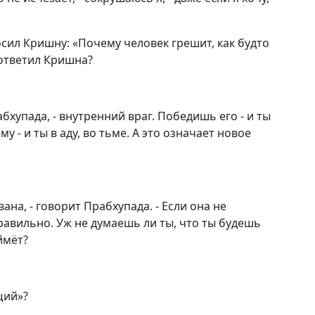
осил Кришну: «Почему человек грешит, как будто
 ответил Кришна?
абхупада, - внутренний враг. Победишь его - и ты
у - и ты в аду, во тьме. А это означает новое
ана, - говорит Прабхупада. - Если она не
равильно. Уж не думаешь ли ты, что ты будешь
ймёт?
щий»?