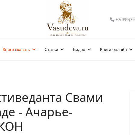
+7(999)79
Книги скачать
Статьи
Видео
Книги онлайн
активеданта Свами
е - Ачарье-
ККОН