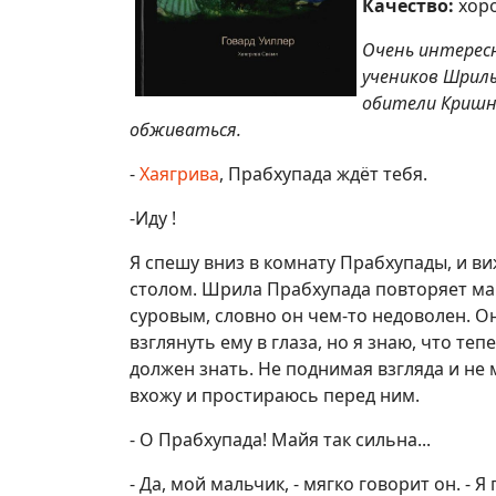
Качество:
хор
Очень интересн
учеников Шрилы
обители Кришны
обживаться.
-
Хаягрива
, Прабхупада ждёт тебя.
-Иду !
Я спешу вниз в комнату Прабхупады, и ви
столом. Шрила Прабхупада повторяет ман
суровым, словно он чем-то недоволен. О
взглянуть ему в глаза, но я знаю, что теп
должен знать. Не поднимая взгляда и не 
вхожу и простираюсь перед ним.
- О Прабхупада! Майя так сильна...
- Да, мой мальчик, - мягко говорит он. 