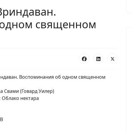
Вриндаван.
 одном священном
ндаван. Воспоминания об одном священном
а Свами (Говард Уилер)
:
Облако нектара
MB