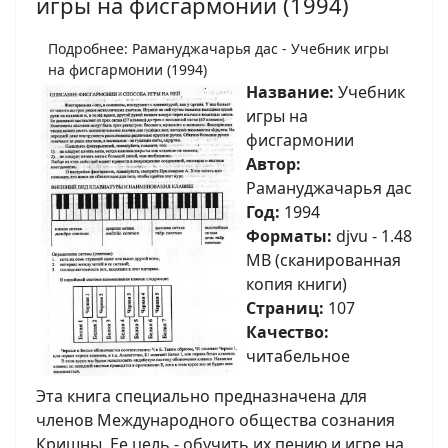
игры на фисгармонии (1994)
Подробнее: Рамануджачарья дас - Учебник игры
на фисгармонии (1994)
Название:
Учебник
игры на
фисгармонии
Автор:
Рамануджачарья дас
Год:
1994
Форматы:
djvu - 1.48
MB (сканированная
копия книги)
Страниц:
107
Качество:
читабельное
Эта книга специально предназначена для
членов Международного общества сознания
Кришны. Ее цель - обучить их пению и игре на