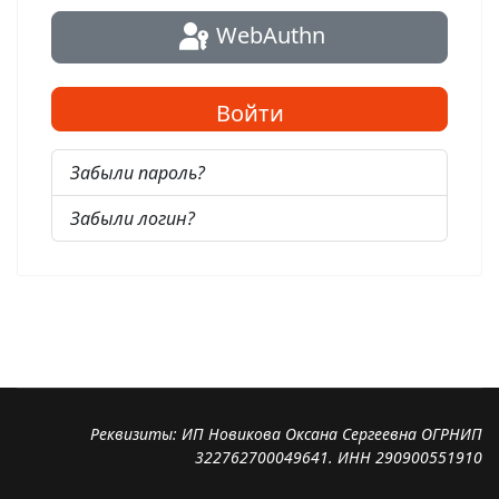
WebAuthn
Войти
Забыли пароль?
Забыли логин?
Реквизиты: ИП Новикова Оксана Сергеевна ОГРНИП
322762700049641. ИНН 290900551910