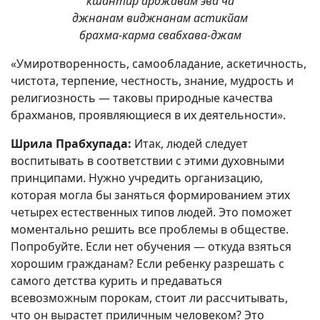
кшантир арджавам эва ча
джнанам виджнанам астикйам
брахма-карма свабхава-джам
«Умиротворенность, самообладание, аскетичность,
чистота, терпение, честность, знание, мудрость и
религиозность — таковы природные качества
брахманов, проявляющиеся в их деятельности».
Шрила Прабхупада:
Итак, людей следует
воспитывать в соответствии с этими духовными
принципами. Нужно учредить организацию,
которая могла бы заняться формированием этих
четырех естественных типов людей. Это поможет
моментально решить все проблемы в обществе.
Попробуйте. Если нет обучения — откуда взяться
хорошим гражданам? Если ребенку разрешать с
самого детства курить и предаваться
всевозможным порокам, стоит ли рассчитывать,
что он вырастет приличным человеком? Это