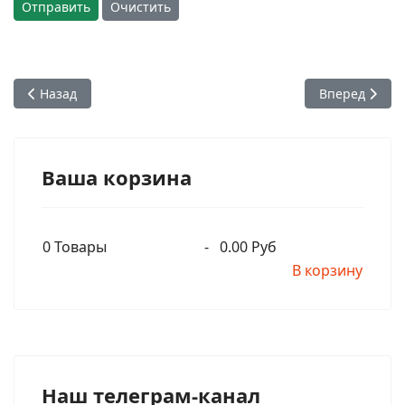
Отправить
Очистить
Предыдущий: 26. Шрила Прабхупада - Власть и изобилие
Следующий: 2
Назад
Вперед
Ваша корзина
0
Товары
-
0.00 Руб
В корзину
Наш телеграм-канал