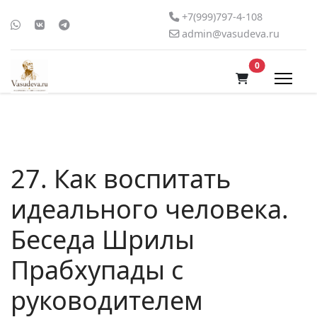
+7(999)797-4-108
admin@vasudeva.ru
В корзину
0
27. Как воспитать
идеального человека.
Беседа Шрилы
Прабхупады с
руководителем