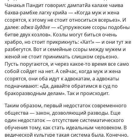
Чанакья Пандит говорил: дампатйа калахе чаива
бахва-рамбхе лагху крийа — «Когда муж и жена
ссорятся, к этому не стоит относиться всерьез». И
далее:
аджа йуддхе
— «Супружеские ссоры подобны
битве двух козлов». Козлы могут биться очень
храбро, но стоит прикрикнуть: «Хат!» — и они тут же
разбегутся. Вот и семейные ссоры между мужем и
женой не стоит принимать слишком серьезно.
Пусть поругаются, и через какое-то время все само
собой сойдет на нет. А сейчас, когда муж и жена
ссорятся, они оба идут к адвокатам, а адвокаты
подначивают: «Да, давайте обратимся в суд по
бракоразводным делам». Так и происходит.
Таким образом, первый недостаток современного
общества — закон, дозволяющий разводы. Еще
один недостаток — отсутствие систематического
обучения тому, как стать идеальным человеком. В
ведической культуре такая система была. Конечно,