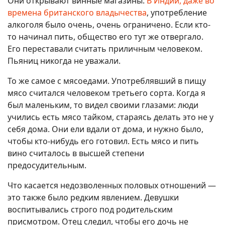
Они открывают винные магазины.
В Индии, даже во
времена британского владычества
, употребление
алкоголя было очень, очень ограничено. Если кто-
то начинал пить, общество его тут же отвергало.
Его переставали считать приличным человеком.
Пьяниц никогда не уважали.
То же самое с мясоедами. Употреблявший в пищу
мясо считался человеком третьего сорта. Когда я
был маленьким, то видел своими глазами: люди
учились есть мясо тайком, стараясь делать это не у
себя дома. Они ели вдали от дома, и нужно было,
чтобы кто-нибудь его готовил. Есть мясо и пить
вино считалось в высшей степени
предосудительным.
Что касается недозволенных половых отношений —
это также было редким явлением. Девушки
воспитывались строго под родительским
присмотром. Отец следил, чтобы его дочь не