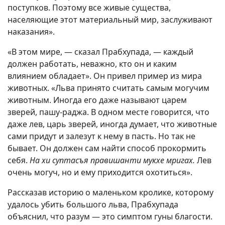
поступков. Поэтому все живые существа,
населяющие этот материальный мир, заслуживают
наказания».
«В этом мире, — сказал Прабхупада, — каждый
должен работать, неважно, кто он и каким
влиянием обладает». Он привел пример из мира
животных. «Льва принято считать самым могучим
животным. Иногда его даже называют царем
зверей, пашу-раджа. В одном месте говорится, что
даже лев, царь зверей, иногда думает, что животные
сами придут и залезут к нему в пасть. Но так не
бывает. Он должен сам найти способ прокормить
себя.
На хи суптасъя правишанти мукхе мригах.
Лев
очень могуч, но и ему приходится охотиться».
Рассказав историю о маленьком кролике, которому
удалось убить большого льва, Прабхупада
объяснил, что разум — это симптом гуны благости.