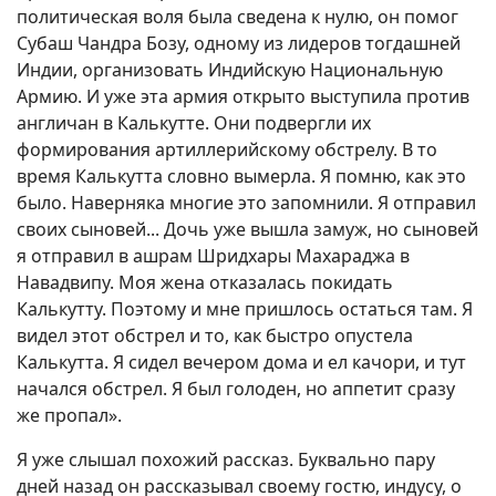
политическая воля была сведена к нулю, он помог
Субаш Чандра Бозу, одному из лидеров тогдашней
Индии, организовать Индийскую Национальную
Армию. И уже эта армия открыто выступила против
англичан в Калькутте. Они подвергли их
формирования артиллерийскому обстрелу. В то
время Калькутта словно вымерла. Я помню, как это
было. Наверняка многие это запомнили. Я отправил
своих сыновей... Дочь уже вышла замуж, но сыновей
я отправил в ашрам Шридхары Махараджа в
Навадвипу. Моя жена отказалась покидать
Калькутту. Поэтому и мне пришлось остаться там. Я
видел этот обстрел и то, как быстро опустела
Калькутта. Я сидел вечером дома и ел качори, и тут
начался обстрел. Я был голоден, но аппетит сразу
же пропал».
Я уже слышал похожий рассказ. Буквально пару
дней назад он рассказывал своему гостю, индусу, о