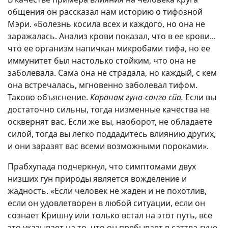
общения он рассказал нам историю о тифозной
Мэри. «Болезнь косила всех и каждого, но она не
заражалась. Анализ крови показал, что в ее крови...
что ее организм напичкан микробами тифа, но ее
иммунитет был настолько стойким, что она не
заболевала. Сама она не страдала, но каждый, с кем
она встречалась, мгновенно заболевал тифом.
Таково объяснение.
Каранам гуна-санго сйа.
Если вы
достаточно сильны, тогда низменные качества не
осквернят вас. Если же вы, наоборот, не обладаете
силой, тогда вы легко поддадитесь влиянию других,
и они заразят вас всеми возможными пороками».
Прабхупада подчеркнул, что симптомами двух
низших гун природы является вожделение и
жадность. «Если человек не жаден и не похотлив,
если он удовлетворен в любой ситуации, если он
сознает Кришну или только встал на этот путь, все
это указывает на то, что он пребывает в саттва-гуне.