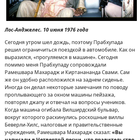
Лос-Анджелес. 10 июня 1976 года
Сегодня утром шел дождь, поэтому Прабхупада
решил ограничиться поездкой в автомобиле. Как он
выразился, «прогуляемся в машине». Сегодня
помимо меня Прабхупаду сопровождали
Рамешвара Махарадж и Киртанананда Свами. Сам
же он удобно расположился на заднем сиденье.
Иногда он делал некоторые замечания по поводу
проплывающего за окном машины пейзажа,
повторял джапу и отвечал на вопросы учеников.
Когда машина огибала Вилширдский бульвар,
вокруг которого раскинулись роскошные виллы
Беверли-Хилс, налоговые и правительственные
учреждения, Рамешвара Махарадж сказал:
«Вы
написали в Четвертой песни, что правительство