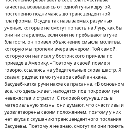
качества, возвышаясь от одной гуны к другой,
постепенно поднимаясь до трансцендентной
платформы. Осудив так называемых разумных
ученых, которые не смогут попасть на Луну, как бы
они ни старались, если они не пребывают в гуне
благости, он привел объяснение смысла молитвы,
которую мы пропели вчера вечером. Той самой,
которую он написал у бостонского причала по
приезде в Америку. «Поэтому в своей поэме я
говорю, ссылаясь на убедительные слова шастр. Я
сказал: раджас тамо гуне эра сабай аччхана,
басудеб-катха ручи наххе се прасанна. «В основном
все, кто здесь живет, находятся под покровом гун
невежества и страсти. С головой окунувшись в
материальную жизнь, они думают, что счастливы и
удовлетворены своим положением, поэтому у них
нет вкуса к слушанию трансцендентного послания
Васудевы. Поэтому я не знаю, смогут ли они понять