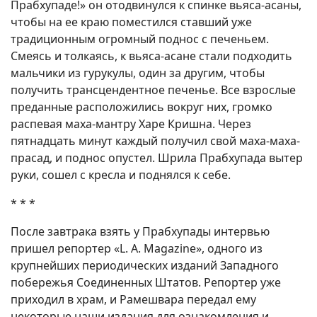
Прабхупаде!» он отодвинулся к спинке вьяса-асаны,
чтобы на ее краю поместился ставший уже
традиционным огромный поднос с печеньем.
Смеясь и толкаясь, к вьяса-асане стали подходить
мальчики из гурукулы, один за другим, чтобы
получить трансцендентное печенье. Все взрослые
преданные расположились вокруг них, громко
распевая маха-мантру Харе Кришна. Через
пятнадцать минут каждый получил свой маха-маха-
прасад, и поднос опустел. Шрила Прабхупада вытер
руки, сошел с кресла и поднялся к себе.
* * *
После завтрака взять у Прабхупады интервью
пришел репортер «L. A. Magazine», одного из
крупнейших периодических изданий Западного
побережья Соединенных Штатов. Репортер уже
приходил в храм, и Рамешвара передал ему
некоторые наши издания для ознакомления и