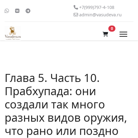
+7(999)797-4-108
admin@vasudeva.ru
В корзину
0
Глава 5. Часть 10.
Прабхупада: они
создали так много
разных видов оружия,
что рано или поздно