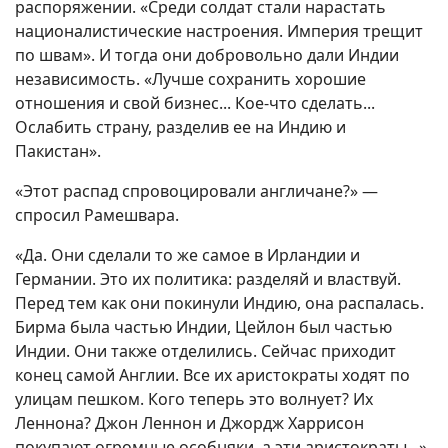
распоряжении. «Среди солдат стали нарастать
националистические настроения. Империя трещит
по швам». И тогда они добровольно дали Индии
независимость. «Лучше сохранить хорошие
отношения и свой бизнес... Кое-что сделать...
Ослабить страну, разделив ее на Индию и
Пакистан».
«Этот распад спровоцировали англичане?» —
спросил Рамешвара.
«Да. Они сделали то же самое в Ирландии и
Германии. Это их политика: разделяй и властвуй.
Перед тем как они покинули Индию, она распалась.
Бирма была частью Индии, Цейлон был частью
Индии. Они также отделились. Сейчас приходит
конец самой Англии. Все их аристократы ходят по
улицам пешком. Кого теперь это волнует? Их
Леннона? Джон Леннон и Джордж Харрисон
покупают огромные особняки, а эти аристократы...»