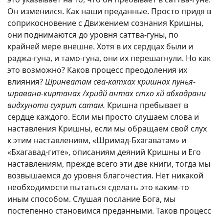
Он изменился. Как наши преданные. Просто придя в
соприкосновение с Движением сознания Кришны,
они поднимаются до уровня саттва-гуны, по
крайней мере внешне. Хотя в их сердцах были и
раджа-гуна, и тамо-гуна, они их перешагнули. Но как
это возможно? Каков процесс преодоления их
влияния?
Шринватам сва-катхах кришнах пунья-
шравана-киртанах /хридй антах стхо хй абхадрани
видхуноти сухрит сатам.
Кришна пребывает в
сердце каждого. Если мы просто слушаем слова и
наставления Кришны, если мы обращаем свой слух
к этим наставлениям, «Шримад-Бхагаватам» и
«Бхагавад-гите», описаниям деяний Кришны и Его
наставлениям, прежде всего эти две книги, тогда мы
возвышаемся до уровня благочестия. Нет никакой
необходимости пытаться сделать это каким-то
иным способом. Слушая послание Бога, мы
постепенно становимся преданными. Таков процесс