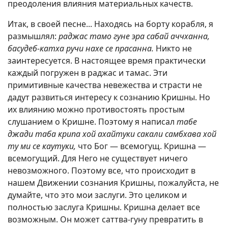
преодоления влияния материальных качеств.
Итак, в своей песне... Находясь на борту корабля, я
размышлял:
раджас тамо гуне эра сабай аччханна,
басудеб-катха ручи нахе се прасанна.
Никто не
заинтересуется. В настоящее время практически
каждый погружен в раджас и тамас. Эти
примитивные качества невежества и страсти не
дадут развиться интересу к сознанию Кришны. Но
их влиянию можно противостоять простым
слушанием о Кришне. Поэтому я написал
табе
джади таба крипа хой ахайтуки сакали самбхава хой
ту ми се каутуки,
что Бог — всемогущ. Кришна —
всемогущий. Для Него не существует ничего
невозможного. Поэтому все, что происходит в
нашем Движении сознания Кришны, пожалуйста, не
думайте, что это мои заслуги. Это целиком и
полностью заслуга Кришны. Кришна делает все
возможным. Он может саттва-гуну превратить в