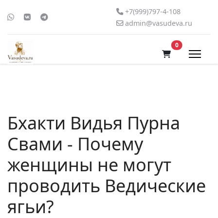
+7(999)797-4-108
admin@vasudeva.ru
В корзину
0
Бхакти Видья Пурна
Свами - Почему
женщины не могут
проводить Ведические
ягьи?