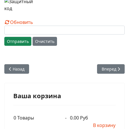
Обновить
Отправить
Очистить
Предыдущий: Что такое простая жизнь? (Бхактивидья Пурн
Следующий: Шр
Назад
Вперед
Ваша корзина
0
Товары
-
0.00 Руб
В корзину