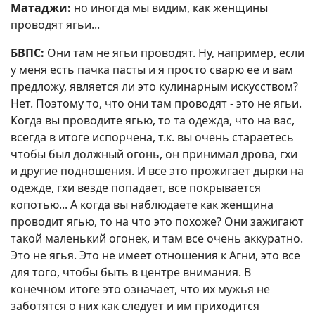
Матаджи:
но иногда мы видим, как женщины
проводят ягьи...
БВПС:
Они там не ягьи проводят. Ну, например, если
у меня есть пачка пасты и я просто сварю ее и вам
предложу, является ли это кулинарным искусством?
Нет. Поэтому то, что они там проводят - это не ягьи.
Когда вы проводите ягью, то та одежда, что на вас,
всегда в итоге испорчена, т.к. вы очень стараетесь
чтобы был должный огонь, он принимал дрова, гхи
и другие подношения. И все это прожигает дырки на
одежде, гхи везде попадает, все покрывается
копотью... А когда вы наблюдаете как женщина
проводит ягью, то на что это похоже? Они зажигают
такой маленький огонек, и там все очень аккуратно.
Это не ягья. Это не имеет отношения к Агни, это все
для того, чтобы быть в центре внимания. В
конечном итоге это означает, что их мужья не
заботятся о них как следует и им приходится