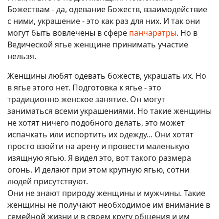
Божествам - да, одевание Божеств, взаимодействие
с ними, украшение - это как раз для них. И так они
могут быть вовлечены в сфере
панчаратры
. Но в
Ведической ягье женщине принимать участие
нельзя.
Женщины любят одевать божеств, украшать их. Но
в ягье этого нет. Подготовка к ягье - это
традиционно женское занятие. Он могут
заниматься всеми украшениями. Но такие женщины
не хотят ничего подобного делать, это может
испачкать или испортить их одежду... Они хотят
просто взойти на арену и провести маленькую
изящную ягью. Я видел это, вот такого размера
огонь. И делают при этом крупную ягью, сотни
людей присутствуют.
Они не знают природу женщины и мужчины. Такие
женщины не получают необходимое им внимание в
семейной жизни и в своем кругу общения и им