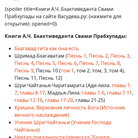
{spoiler title=Книги А.Ч. Бхактиведанта Свами
Прабхупады на сайте Васудева.ру: (нажмите для
открытия): opened=0}
Книги А.Ч. Бхактиведанта Свами Прабхупады:
Бхагавад-гита как она есть
Шримад-Бхагаватам (
Песнь 1
,
Песнь 2
,
Песнь 3
,
Песнь 4
,
Песнь 5
,
Песнь 6
,
Песнь 7
,
Песнь 8
,
Песнь 9
, Песнь 10 (
том 1
, том 2, том, 3, том 4),
Песнь 11, Песнь 12)
Шри Чайтанья-Чаритамрита (Ади-лила:
главы 1-
7
,
главы 8-17
, Мадхья-Лила:
главы 1-6
,
главы 7-11
,
главы 12-16
,
главы 17-20
, главы 21-25)
Кришна. Верховная личность Бога (Источник
вечного наслаждения)
Учение Шри Чайтаньи (Учение Господа
Чайтаньи)
Нектар преданности (пересказ "Бхакти-