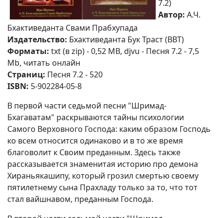
7.2)
Автор:
А.Ч.
Бхактиведанта Свами Прабхупада
Издательство:
Бхактиведанта Бук Траст (BBT)
Форматы:
txt (в zip) - 0,52 MB, djvu - Песня 7.2 - 7,5
Mb, читать онлайн
Страниц:
Песня 7.2 - 520
ISBN:
5-902284-05-8
В первой части седьмой песни "Шримад-
Бхагаватам" раскрываются тайны психологии
Самого Верховного Господа: каким образом Господь
ко всем относится одинаково и в то же время
благоволит к Своим преданным. Здесь также
рассказывается знаменитая историю про демона
Хираньякашипу, который грозил смертью своему
пятилетнему сына Прахладу только за то, что тот
стал вайшнавом, преданным Господа.