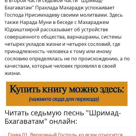
В второй части седьмой части "Шримад-
Бхагаватам" Прахлада Махарадж успокаивает
Господа Нрисимхадеву своими молитвами. Здесь
также Нарада Муни в беседе с Махараджем
Юдхиштхирой рассказывает об устройстве
совершенного общества, варнашрамы, системы
четырех укладов жизни и четырех сословий, где
принадлежность человека к тому или иному
сословию определялась не по происхождению, а по
качествам, которые человек проявлял в своей
жизни.
Читать седьмую песнь "Шримад-
Бхагаватам" онлайн:
Глава 01. Верховный Господь ко всем относится