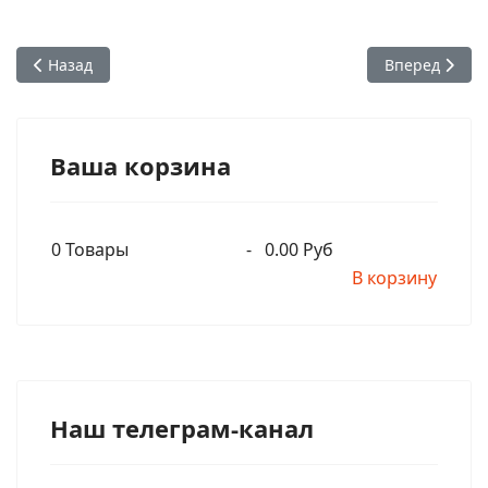
Предыдущий: А.Ч. Бхактиведанта Свами Прабхупада - Шрим
Следующий: А
Назад
Вперед
Ваша корзина
0
Товары
-
0.00 Руб
В корзину
Наш телеграм-канал