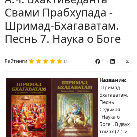
Свами Прабхупада -
Шримад-Бхагаватам.
Песнь 7. Наука о Боге
Рейтинги
(3)
Название:
Шримад-
Бхагаватам.
Песнь
Седьмая
"Наука о
Боге". В двух
томах (7.1 и