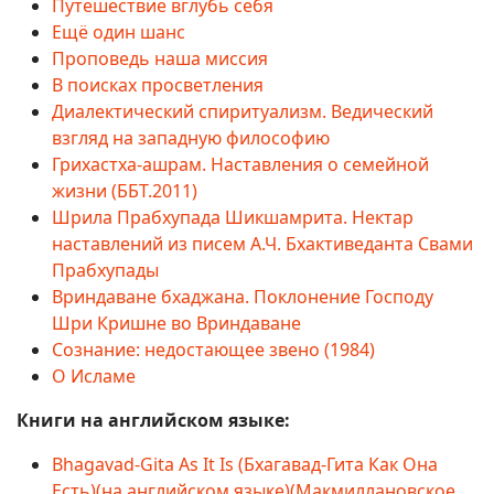
Путешествие вглубь себя
Ещё один шанс
Проповедь наша миссия
В поисках просветления
Диалектический спиритуализм. Ведический
взгляд на западную философию
Грихастха-ашрам. Наставления о семейной
жизни (ББТ.2011)
Шрила Прабхупада Шикшамрита. Нектар
наставлений из писем А.Ч. Бхактиведанта Свами
Прабхупады
Вриндаване бхаджана. Поклонение Господу
Шри Кришне во Вриндаване
Сознание: недостающее звено (1984)
О Исламе
Книги на английском языке:
Bhagavad-Gita As It Is (Бхагавад-Гита Как Она
Есть)(на английском языке)(Макмиллановское