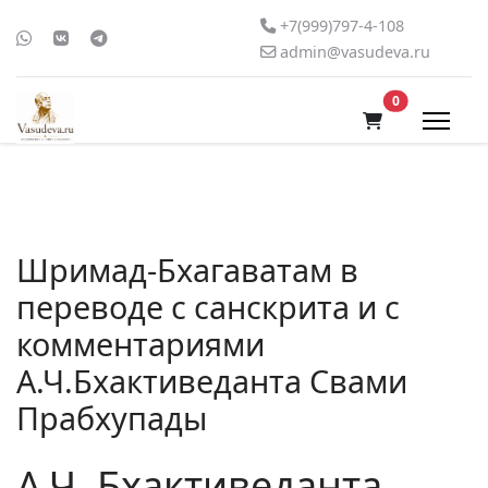
+7(999)797-4-108
admin@vasudeva.ru
В корзину
0
Шримад-Бхагаватам в
переводе с санскрита и с
комментариями
А.Ч.Бхактиведанта Свами
Прабхупады
А.Ч. Бхактиведанта