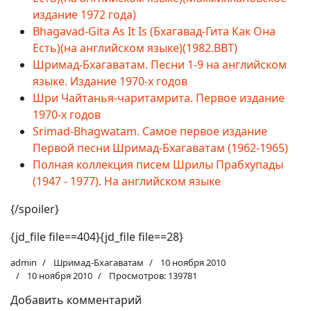
издание 1972 года)
Bhagavad-Gita As It Is (Бхагавад-Гита Как Она
Есть)(на английском языке)(1982.BBT)
Шримад-Бхагаватам. Песни 1-9 на английском
языке. Издание 1970-х годов
Шри Чайтанья-чаритамрита. Первое издание
1970-х годов
Srimad-Bhagwatam. Самое первое издание
Первой песни Шримад-Бхагаватам (1962-1965)
Полная коллекция писем Шрилы Прабхупады
(1947 - 1977). На английском языке
{/spoiler}
{jd_file file==404}{jd_file file==28}
admin
Шримад-Бхагаватам
10 ноября 2010
10 ноября 2010
Просмотров: 139781
Добавить комментарий