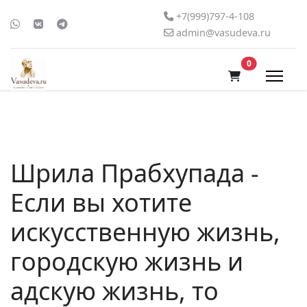
+7(999)797-4-108
admin@vasudeva.ru
В корзину
0
Шрила Прабхупада -
Если вы хотите
искусственную жизнь,
городскую жизнь и
адскую жизнь, то