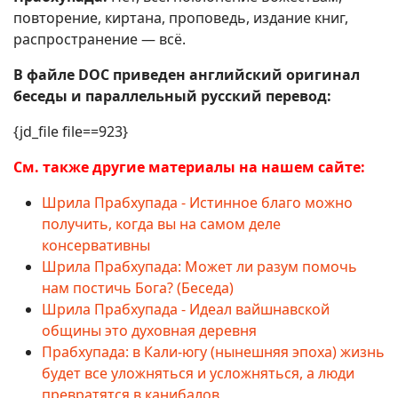
повторение, киртана, проповедь, издание книг,
распространение — всё.
В файле DOC приведен английский оригинал
беседы и параллельный русский перевод:
{jd_file file==923}
См. также другие материалы на нашем сайте:
Шрила Прабхупада - Истинное благо можно
получить, когда вы на самом деле
консервативны
Шрила Прабхупада: Может ли разум помочь
нам постичь Бога? (Беседа)
Шрила Прабхупада - Идеал вайшнавской
общины это духовная деревня
Прабхупада: в Кали-югу (нынешняя эпоха) жизнь
будет все уложняться и усложняться, а люди
превратятся в канибалов