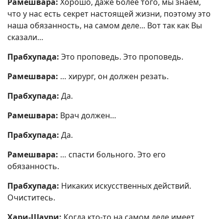
Рамешвара:
Хорошо, даже более того, мы знаем,
что у нас есть секрет настоящей жизни, поэтому это
наша обязанность, на самом деле... Вот так как Вы
сказали…
Прабхупада:
Это проповедь. Это проповедь.
Рамешвара:
… хирург, он должен резать.
Прабхупада:
Да.
Рамешвара:
Врач должен…
Прабхупада:
Да.
Рамешвара:
… спасти больного. Это его
обязанность.
Прабхупада:
Никаких искусственных действий.
Очиститесь.
Хари-Шаури:
Когда кто-то на самом деле имеет