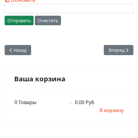
Обновить
Отправить
Очистить
Предыдущий: Шрила Прабхупада - Мы хотим внедрить этот
Следующий: Д
Назад
Вперед
Ваша корзина
0
Товары
-
0.00 Руб
В корзину