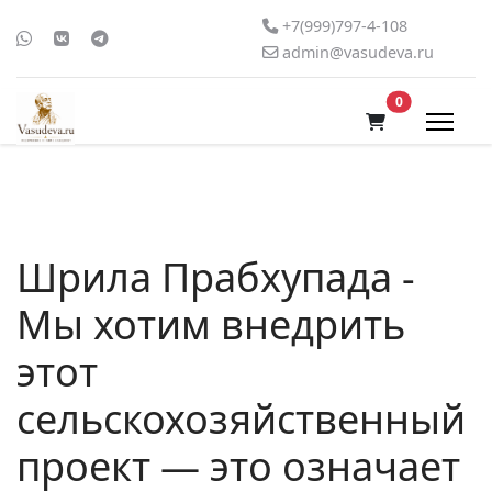
+7(999)797-4-108
admin@vasudeva.ru
В корзину
0
Шрила Прабхупада -
Мы хотим внедрить
этот
сельскохозяйственный
проект — это означает