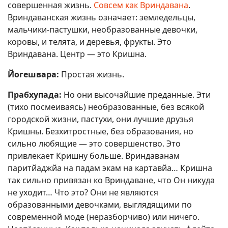
совершенная жизнь.
Совсем как Вриндавана
.
Вриндаванская жизнь означает: земледельцы,
мальчики-пастушки, необразованные девочки,
коровы, и телята, и деревья, фрукты. Это
Вриндавана. Центр — это Кришна.
Йогешвара:
Простая жизнь.
Прабхупада:
Но они высочайшие преданные. Эти
(тихо посмеиваясь) необразованные, без всякой
городской жизни, пастухи, они лучшие друзья
Кришны. Безхитростные, без образования, но
сильно любящие — это совершенство. Это
привлекает Кришну больше. Вриндаванам
паритйаджйа на падам экам на картавйа… Кришна
так сильно привязан ко Вриндаване, что Он никуда
не уходит… Что это? Они не являются
образованными девочками, выглядящими по
современной моде (неразборчиво) или ничего.