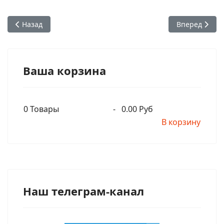
Предыдущий: Шрила Прабхупада - Мы должны учить людей то
Следующий: Ш
Назад
Вперед
Ваша корзина
0
Товары
-
0.00 Руб
В корзину
Наш телеграм-канал