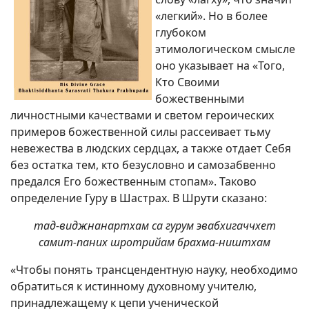
«легкий». Но в более
глубоком
этимологическом смысле
оно указывает на «Того,
Кто Своими
божественными
личностными качествами и светом героических
примеров божественной силы рассеивает тьму
невежества в людских сердцах, а также отдает Себя
без остатка тем, кто безусловно и самозабвенно
предался Его божественным стопам». Таково
определение Гуру в Шастрах. В Шрути сказано:
тад-виджнанартхам са гурум эвабхигаччхет
самит-паних шротрийам брахма-ништхам
«Чтобы понять трансцендентную науку, необходимо
обратиться к истинному духовному учителю,
принадлежащему к цепи ученической