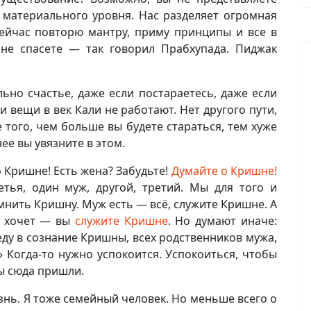
 материального уровня. Нас разделяет огромная
сейчас повторю мантру, приму принципы и все в
 не спасете — так говорил Прабхупада. Пиджак
ьно счастье, даже если постараетесь, даже если
и вещи в век Кали не работают. Нет другого пути,
ее того, чем больше вы будете стараться, тем хуже
ее вы увязните в этом.
о Кришне! Есть жена? Забудьте!
Думайте о Кришне!
етья, один муж, другой, третий. Мы для того и
нить Кришну. Муж есть — всё, служите Кришне. А
е хочет — вы
служите Кришне
. Но думают иначе:
веду в сознание Кришны, всех родственников мужа,
» Когда-то нужно успокоится. Успокоиться, чтобы
ы сюда пришли.
знь. Я тоже семейный человек. Но меньше всего о