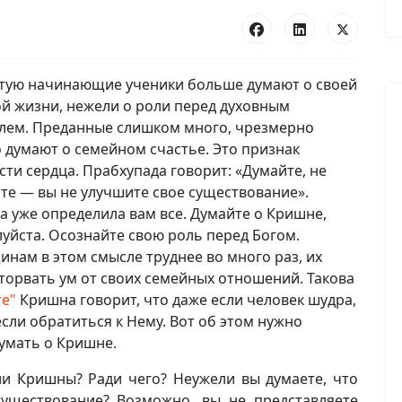
тую начинающие ученики больше думают о своей
й жизни, нежели о роли перед духовным
лем. Преданные слишком много, чрезмерно
 думают о семейном счастье. Это признак
сти сердца. Прабхупада говорит: «Думайте, не
те — вы не улучшите свое существование».
а уже определила вам все. Думайте о Кришне,
уйста. Осознайте свою роль перед Богом.
нам в этом смысле труднее во много раз, их
торвать ум от своих семейных отношений. Такова
те"
Кришна говорит, что даже если человек шудра,
сли обратиться к Нему. Вот об этом нужно
умать о Кришне.
ии Кришны? Ради чего? Неужели вы думаете, что
уществование? Возможно, вы не представляете