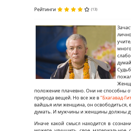
Рейтинги
(13)
Зачас
лично
учите
много
слабо
думай
Судьб
пожал
Женщи
положение плачевно. Они не способны о
природа вещей. Но все же в
"Бхагавад-Ги
вайшья или женщина, он освободиться, е
думать. И мужчины и женщины должны д
Иначе какой смысл находится в сознан
можете улучшить свое материальное с