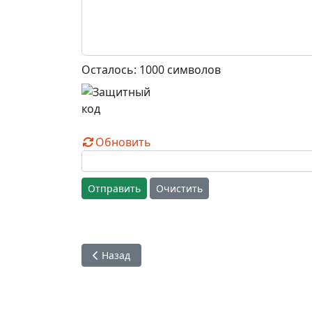
Осталось:
1000
символов
Обновить
Отправить
Очистить
Предыдущий: В чем опасность сексуальных 
Назад