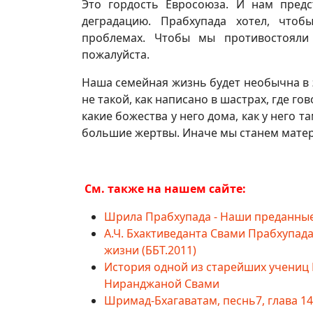
Это гордость Евросоюза. И нам предс
деградацию. Прабхупада хотел, что
проблемах. Чтобы мы противостояли 
пожалуйста.
Наша семейная жизнь будет необычна в э
не такой, как написано в шастрах, где го
какие божества у него дома, как у него т
большие жертвы. Иначе мы станем мате
См. также на нашем сайте:
Шрила Прабхупада - Наши преданные
А.Ч. Бхактиведанта Свами Прабхупада
жизни (ББТ.2011)
История одной из старейших учениц
Ниранджаной Свами
Шримад-Бхагаватам, песнь7, глава 1