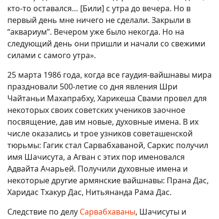
кто-то оставался… [Били] с утра до вечера. Но в
первый день мне ничего не сделали. Закрыли в
“аквариум”. Вечером уже было некогда. Но на
следующий день они пришли и начали со свежими
силами с самого утра».
25 марта 1986 года, когда все гаудия-вайшнавы мира
праздновали 500-летие со дня явления Шри
Чайтаньи Махапрабху, Харикеша Свами провел для
некоторых своих советских учеников заочное
посвящение, дав им новые, духовные имена. В их
числе оказались и трое узников советашенской
тюрьмы: Гагик стал Сарвабхаваной, Саркис получил
имя Шачисута, а Агван с этих пор именовался
Адвайта Ачарьей. Получили духовные имена и
некоторые другие армянские вайшнавы: Прана Дас,
Харидас Тхакур Дас, Нитьянанда Рама Дас.
Следствие по делу
Сарвабхаваны
, Шачисуты и