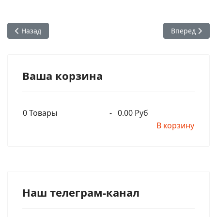
Предыдущий: Гопал Кришна Госвами об Аиндре прабху
Следующий: М
Назад
Вперед
Ваша корзина
0
Товары
-
0.00 Руб
В корзину
Наш телеграм-канал