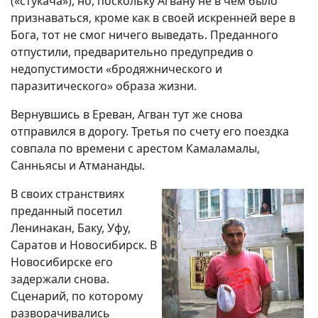
(«стукача»), но, поскольку Агвану не в чем было
признаваться, кроме как в своей искренней вере в
Бога, тот не смог ничего выведать. Преданного
отпустили, предварительно предупредив о
недопустимости «бродяжнического и
паразитического» образа жизни.
Вернувшись в Ереван, Агван тут же снова
отправился в дорогу. Третья по счету его поездка
совпала по времени с арестом Камаламалы,
Санньясы и Атмананды.
В своих странствиях
преданный посетил
Ленинакан, Баку, Уфу,
Саратов и Новосибирск. В
Новосибирске его
задержали снова.
Сценарий, по которому
разворачивались