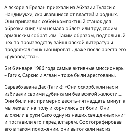
А вскоре в Ереван приехали из Абхазии Туласи с
Нандимукхи, скрывавшиеся от властей и родных.
Они привезли с собой компактный станок для
обрезки книг, чем немало облегчили труд своим
армянским собратьям. Таким образом, подпольный
цех по производству вайшнавской литературы
продолжал функционировать даже после ареста его
«руководства».
5 и 6 января 1986 года самые активные миссионеры
– Гагик, Саркис и Агван – тоже были арестованы.
Сарвабхавана Дас (Гагик): «Они оскорбляли нас и
избивали своими дубинками без всякой жалости.…
Они били нас примерно десять-пятнадцать минут, а
мы лежали на полу и корчились от боли. Они
вложили в руки Сако одну из наших священных книг
и поставили его перед алтарем. Сфотографировав
его в таком положении, они вытолкали нас из