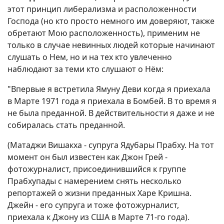
этот принцип либерализма и расположенности
Господа (но кто просто немного им доверяют, также
обретают Мою расположенность), применим не
только в случае невинных людей которые начинают
слушать о Нем, но и на тех кто увлеченно
наблюдают за теми кто слушают о Нём:
"Впервые я встретила Ямуну Деви когда я приехала
в Марте 1971 года я приехала в Бомбей. В то время я
не была преданной. В действительности я даже и не
собиралась стать преданной.
(Матаджи Вишакха - супруга Ядубары Прабху. На тот
момент он был известен как Джон Грей -
фотожурналист, присоединившийся к группе
Прабхупады с намерением снять несколько
репортажей о жизни преданных Харе Кришна.
Джейн - его супруга и тоже фотожурналист,
приехала к Джону из США в Марте 71-го года).