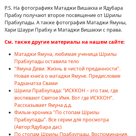
P.S. На фотографиях Матаджи Вишакха и Ядубара
Прабху получают второе посвящение от Шрилы
Прабхупады. А также фотография Матаджи Ямуны,
Хари Шаури Прабху и Матаджи Вишакхи с права.
См. также другие материалы на нашем сайте:
Матаджи Ямуна, любимая ученица Шрилы
Прабхупады оставила тело
"Ямуна Деви. Жизнь в чистой преданности".
Новая книга о матаджи Ямуне. Предисловие
Радханатха Свами
Шрила Прабхупада: ”ИСККОН – это там, где
воспевают Святое Имя. Вот где ИСККОН”.
Рассказывает Ямуна д.д.
Фильм-хроника "По стопам Шрилы
Прабхупады". Все серии для просмотра
(Автор:Ядубара дас)
По стопам Шрилы Прабхупады. Воспоминания.