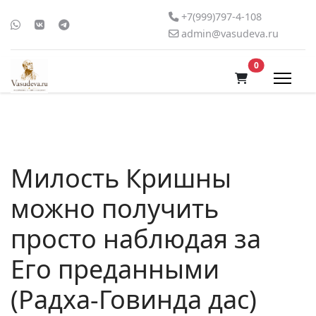
+7(999)797-4-108
admin@vasudeva.ru
В корзину
0
Милость Кришны
можно получить
просто наблюдая за
Его преданными
(Радха-Говинда дас)