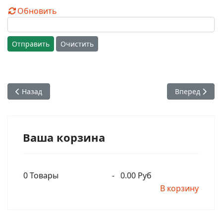
Обновить
Отправить
Очистить
Предыдущий: Адвайта-Ачарья дас. Один из первых советс
Следующий: Н
Назад
Вперед
Ваша корзина
0
Товары
-
0.00 Руб
В корзину