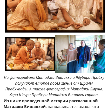
На фотографиях Матаджи Вишакха и Ядубара Прабху
получают второе посвящение от Шрилы
Прабхупады. А также фотография Матаджи Ямуны,
Хари Шаури Прабху и Матаджи Вишакхи справа.
Из ниже приведенной истории рассказанной
Матаджи Вишакхой
, напрашивается вывод, что