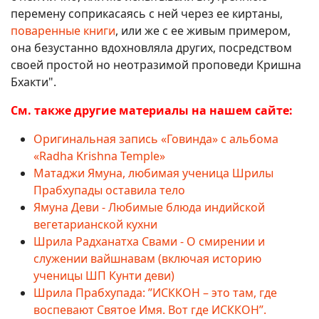
перемену соприкасаясь с ней через ее киртаны,
поваренные книги
, или же с ее живым примером,
она безустанно вдохновляла других, посредством
своей простой но неотразимой проповеди Кришна
Бхакти".
См. также другие материалы на нашем сайте:
Оригинальная запись «Говинда» с альбома
«Radha Krishna Temple»
Матаджи Ямуна, любимая ученица Шрилы
Прабхупады оставила тело
Ямуна Деви - Любимые блюда индийской
вегетарианской кухни
Шрила Радханатха Свами - О смирении и
служении вайшнавам (включая историю
ученицы ШП Кунти деви)
Шрила Прабхупада: ”ИСККОН – это там, где
воспевают Святое Имя. Вот где ИСККОН”.