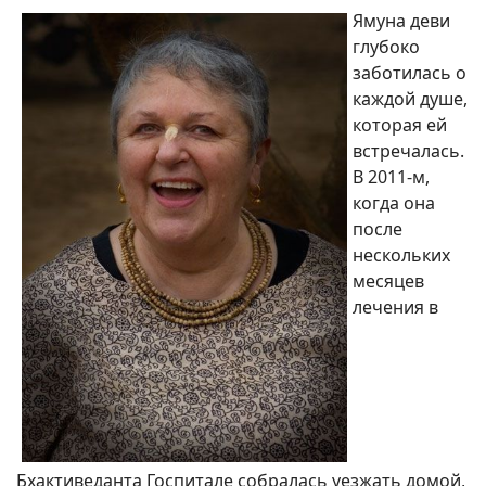
Ямуна деви
глубоко
заботилась о
каждой душе,
которая ей
встречалась.
В 2011-м,
когда она
после
нескольких
месяцев
лечения в
Бхактиведанта Госпитале собралась уезжать домой,