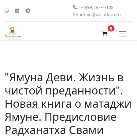
+7(999)797-4-108
admin@vasudeva.ru
В корзину
0
"Ямуна Деви. Жизнь в
чистой преданности".
Новая книга о матаджи
Ямуне. Предисловие
Радханатха Свами