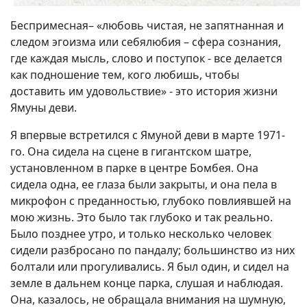
Беспримесная– «любовь чистая, не запятнанная и
следом эгоизма или себялюбия – сфера сознания,
где каждая мысль, слово и поступок - все делается
как подношение тем, кого любишь, чтобы
доставить им удовольствие» - это история жизни
Ямуны деви.
Я впервые встретился с Ямуной деви в марте 1971-
го. Она сидела на сцене в гигантском шатре,
установленном в парке в центре Бомбея. Она
сидела одна, ее глаза были закрыты, и она пела в
микрофон с преданностью, глубоко повлиявшей на
мою жизнь. Это было так глубоко и так реально.
Было позднее утро, и только несколько человек
сидели разбросано по пандалу; большинство из них
болтали или прогуливались. Я был один, и сидел на
земле в дальнем конце парка, слушая и наблюдая.
Она, казалось, не обращала внимания на шумную,