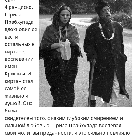
Франциско,
Шрила
Прабхупада
вдохновил ее
вести
остальных в
киртане,
воспевании
имен
Кришны. И
киртан стал
самой ее
жизнью и
душой. Она
была
свидетелем того, с каким глубоким смирением и
сильной любовью Шрила Прабхупада воспевал
свои молитвы преданности, и это сильно повлияло