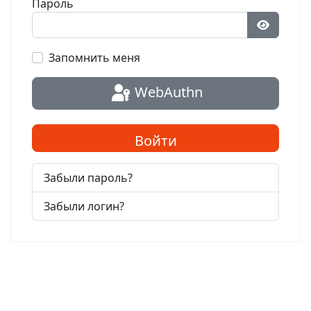
Пароль
Показат
Запомнить меня
WebAuthn
Войти
Забыли пароль?
Забыли логин?