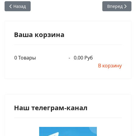
Предыдущий: Шрила Бхану Свами, ученик Шрилы Прабхуп
Следующий: К
Назад
Вперед
Ваша корзина
0
Товары
-
0.00 Руб
В корзину
Наш телеграм-канал