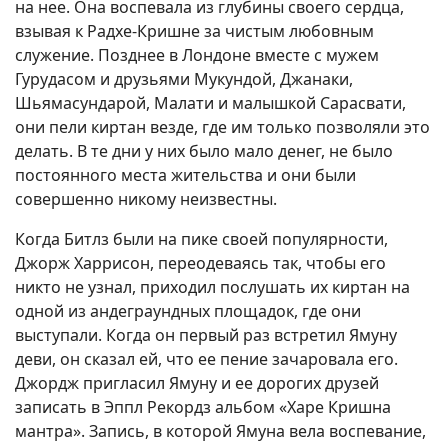
на нее. Она воспевала из глубины своего сердца,
взывая к Радхе-Кришне за чистым любовным
служение. Позднее в Лондоне вместе с мужем
Гурудасом и друзьями Мукундой, Джанаки,
Шьямасундарой, Малати и малышкой Сарасвати,
они пели киртан везде, где им только позволяли это
делать. В те дни у них было мало денег, не было
постоянного места жительства и они были
совершенно никому неизвестны.
Когда Битлз были на пике своей популярности,
Джорж Харрисон, переодеваясь так, чтобы его
никто не узнал, приходил послушать их киртан на
одной из андеграундных площадок, где они
выступали. Когда он первый раз встретил Ямуну
деви, он сказал ей, что ее пение зачаровала его.
Джордж пригласил Ямуну и ее дорогих друзей
записать в Эппл Рекордз альбом «Харе Кришна
мантра». Запись, в которой Ямуна вела воспевание,