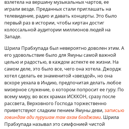
взлетела на вершину музыкальных чартов, ее
играли везде. Преданных стали приглашать на
телевидение, радио и давать концерты. Это было
первый раз в истории, чтобы киртан достиг
колоссальной аудитории миллионов людей на
Западе.
Шрила Прабхупада был невероятно доволен этим. А
его удовольствие было для Ямуны самой важной
целью и радостью, в каждом аспекте ее жизни. На
самом деле, это было все, чего она хотела. Джордж
хотел сделать ее знаменитой «звездой», но она
вскоре уехала в Индию, предпочитая делать любое
мизерное служение, о котором попросит ее гуру. По
всему миру, во всех храмах ИСККОН, сразу после
рассвета, Верховного Господа торжественно
приветствуют сладким пением Ямуны деви,
записью
говиндам ади пурушам там ахам бхаджами
. Шрила
Прабхупада называл это симфонией чистой