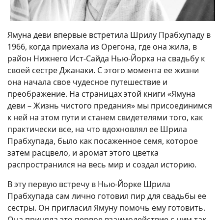
Ямуна деви впервые встретила Шрилу Прабхупаду в
1966, когда приехала из Орегона, где она жила, в
район Нижнего Ист-Сайда Нью-Йорка на свадьбу к
своей сестре Джанаки. С этого момента ее жизни
она начала свое чудесное путешествие и
преображение. На страницах этой книги «Ямуна
деви – Жизнь чистого предания» мы присоединимся
к ней на этом пути и станем свидетелями того, как
практически все, на что вдохновлял ее Шрила
Прабхупада, было как посаженное семя, которое
затем расцвело, и аромат этого цветка
распространился на весь мир и создал историю.
В эту первую встречу в Нью-Йорке Шрила
Прабхупада сам лично готовил пир для свадьбы ее
сестры. Он пригласил Ямуну помочь ему готовить.
Она приняла это первое взаимодействие с ним так