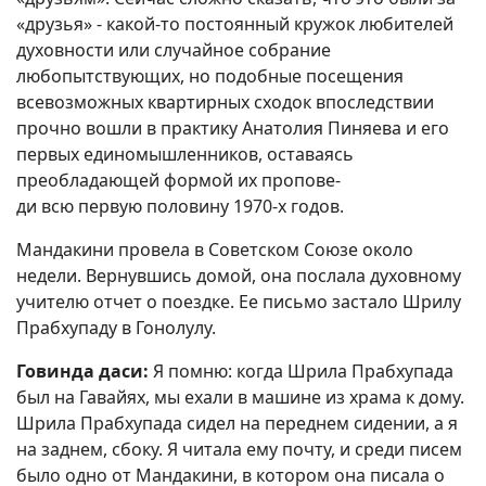
«друзья» - какой-то постоянный кружок любителей
духовности или случайное собрание
любопытствующих, но подобные посещения
всевозможных квартирных сходок впоследствии
прочно вошли в практику Анатолия Пиняева и его
первых единомышленников, оставаясь
преобладающей формой их пропове-
ди всю первую половину 1970-х годов.
Мандакини провела в Советском Союзе около
недели. Вернувшись домой, она послала духовному
учителю отчет о поездке. Ее письмо застало Шрилу
Прабхупаду в Гонолулу.
Говинда даси:
Я помню: когда Шрила Прабхупада
был на Гавайях, мы ехали в машине из храма к дому.
Шрила Прабхупада сидел на переднем сидении, а я
на заднем, сбоку. Я читала ему почту, и среди писем
было одно от Мандакини, в котором она писала о