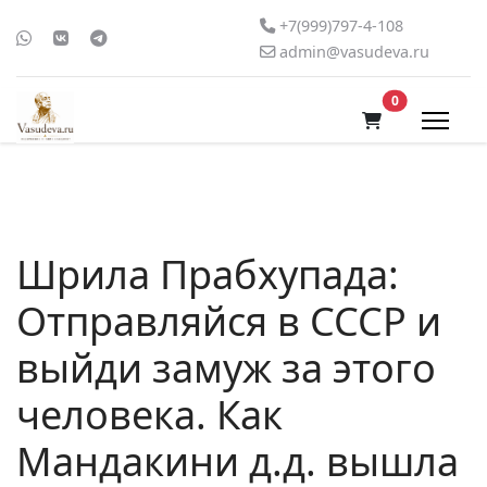
+7(999)797-4-108
admin@vasudeva.ru
В корзину
0
Шрила Прабхупада:
Отправляйся в СССР и
выйди замуж за этого
человека. Как
Мандакини д.д. вышла