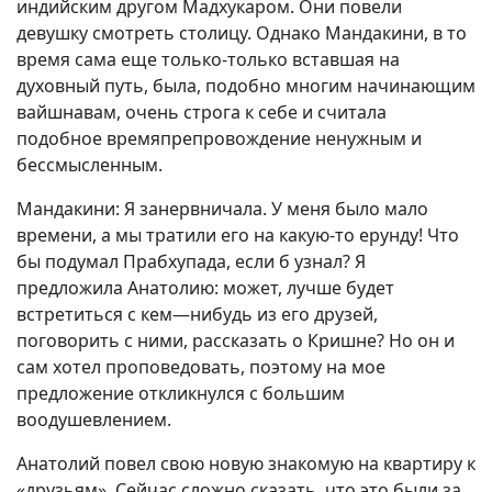
индийским другом Мадхукаром. Они повели
девушку смотреть столицу. Однако Мандакини, в то
время сама еще только-только вставшая на
духовный путь, была, подобно многим начинающим
вайшнавам, очень строга к себе и считала
подобное времяпрепровождение ненужным и
бессмысленным.
Мандакини: Я занервничала. У меня было мало
времени, а мы тратили его на какую-то ерунду! Что
бы подумал Прабхупада, если б узнал? Я
предложила Анатолию: может, лучше будет
встретиться с кем—нибудь из его друзей,
поговорить с ними, рассказать о Кришне? Но он и
сам хотел проповедовать, поэтому на мое
предложение откликнулся с большим
воодушевлением.
Анатолий повел свою новую знакомую на квартиру к
«друзьям». Сейчас сложно сказать, что это были за