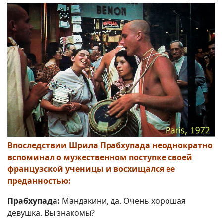
Впоследствии Шрила Прабхупада неоднократно
вспоминал о мужественном поступке своей
французской ученицы и восхищался ее
преданностью:
Прабхупада:
Мандакини, да. Очень хорошая
девушка. Вы знакомы?