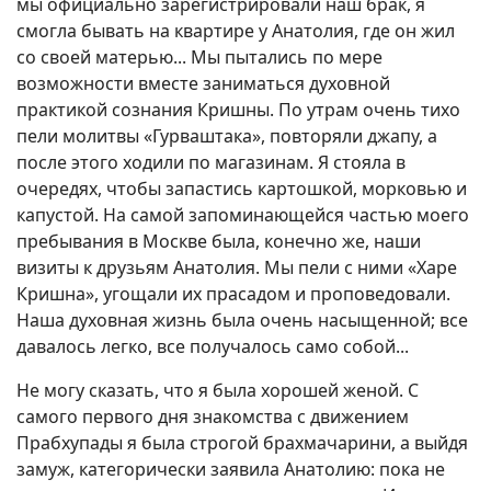
мы официально зарегистрировали наш брак, я
смогла бывать на квартире у Анатолия, где он жил
со своей матерью... Мы пытались по мере
возможности вместе заниматься духовной
практикой сознания Кришны. По утрам очень тихо
пели молитвы «Гурваштака», повторяли джапу, а
после этого ходили по магазинам. Я стояла в
очередях, чтобы запастись картошкой, морковью и
капустой. На самой запоминающейся частью моего
пребывания в Москве была, конечно же, наши
визиты к друзьям Анатолия. Мы пели с ними «Харе
Кришна», угощали их прасадом и проповедовали.
Наша духовная жизнь была очень насыщенной; все
давалось легко, все получалось само собой...
Не могу сказать, что я была хорошей женой. С
самого первого дня знакомства с движением
Прабхупады я была строгой брахмачарини, а выйдя
замуж, категорически заявила Анатолию: пока не