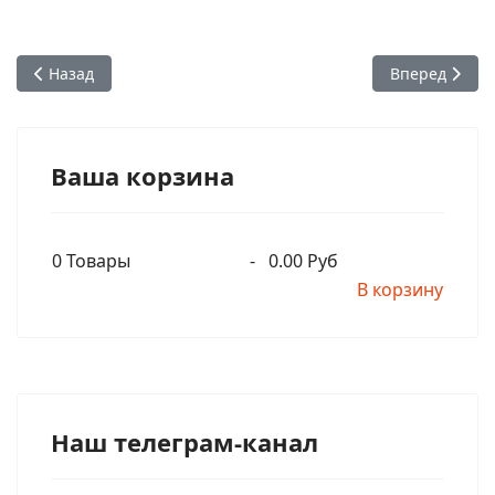
Предыдущий: Оставил тело Хансадутта дас - ученик Шрилы 
Следующий: Б
Назад
Вперед
Ваша корзина
0
Товары
-
0.00 Руб
В корзину
Наш телеграм-канал