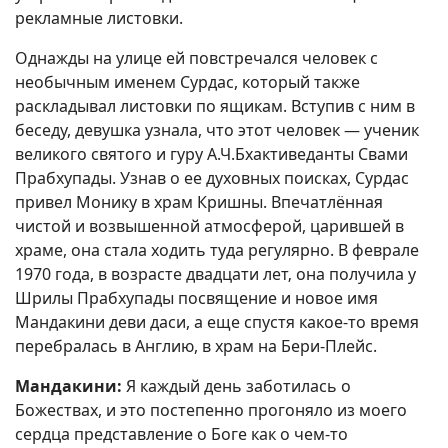
рекламные листовки.
Однажды на улице ей повстречался человек с
необычным именем Сурдас, который также
раскладывал листовки по ящикам. Вступив с ним в
беседу, девушка узнала, что этот человек — ученик
великого святого и гуру А.Ч.Бхактиведанты Свами
Прабхупады. Узнав о ее духовных поисках, Сурдас
привел Монику в храм Кришны. Впечатлённая
чистой и возвышенной атмосферой, царившей в
храме, она стала ходить туда регулярно. В феврале
1970 года, в возрасте двадцати лет‚ она получила у
Шрилы Прабхупады посвящение и новое имя
Мандакини деви даси, а еще спустя какое-то время
перебралась в Англию, в храм на Бери-Плейс.
Мандакини:
Я каждый день заботилась о
Божествах, и это постепенно прогоняло из моего
сердца представление о Боге как о чем-то