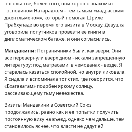
посольстве; более того, они хорошо знакомы с
господином Натараджем - тем самым «мадрасским
джентльменом», который помогал Шриле
Прабхупаде во время его визита в Москву. Девушка
уговорила попутчиков провезти ее книги в
дипломатическом багаже, и они согласились.
Мандакини:
Пограничники были, как звери. Они
все перевернули вверх дном - искали запрещенную
литературу: под матрасами, в чемоданах - везде. Я
старалась казаться спокойной, но внутри ликовала.
Я сидела и вспоминала тот стих, где говорится, что
«Бхагаватам» подобен яркому солнцу,
рассеивающему тьму невежества.
Визиты Мандакини в Советский Союз
продолжались, равно как и ее попытки получить
постоянную визу на въезд, однако чем дальше, тем
становилось яснее, что власти не дадут ей