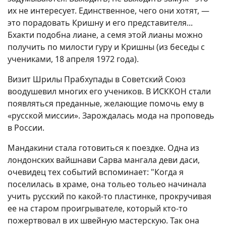
их не интересует. Единственное, чего они хотят, —
это порадовать Кришну и его представителя...
Бхакти подобна лиане, а семя этой лианы можно
получить по милости гуру и Кришны (из беседы с
учениками, 18 апреля 1972 года).
Визит Шрилы Прабхупады в Советский Союз
воодушевил многих его учеников. В ИСККОН стали
появляться преданные, желающие помочь ему в
«русской миссии». Зарождалась мода на проповедь
в России.
Мандакини стала готовиться к поездке. Одна из
лондонских вайшнави Сарва мангала деви даси,
очевидец тех событий вспоминает: "Когда я
поселилаcь в храме, она тольео тольео начинала
учить русский по какой-то пластинке, прокручивая
ее на старом проигрывателе, который кто-то
пожертвовал в их швейную мастерскую. Так она