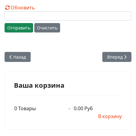
Обновить
Отправить
Очистить
Предыдущий: Горькая санньяса Шрилы Прабхупады
Следующий: М
Назад
Вперед
Ваша корзина
0
Товары
-
0.00 Руб
В корзину