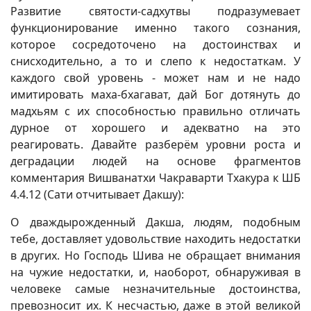
Развитие святости-садхутвы подразумевает
функционирование именно такого сознания,
которое сосредоточено на достоинствах и
снисходительно, а то и слепо к недостаткам. У
каждого свой уровень - может нам и не надо
имитировать маха-бхагават, дай Бог дотянуть до
мадхьям с их способностью правильно отличать
дурное от хорошего и адекватно на это
реагировать. Давайте разберём уровни роста и
деградации людей на основе фрагментов
комментария Вишванатхи Чакраварти Тхакура к ШБ
4.4.12 (Сати отчитывает Дакшу):
О дваждырожденный Дакша, людям, подобным
тебе, доставляет удовольствие находить недостатки
в других. Но Господь Шива не обращает внимания
на чужие недостатки, и, наоборот, обнаруживая в
человеке самые незначительные достоинства,
превозносит их. К несчастью, даже в этой великой