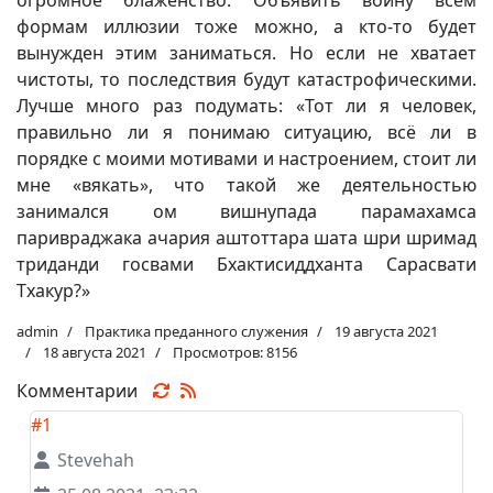
формам иллюзии тоже можно, а кто-то будет
вынужден этим заниматься. Но если не хватает
чистоты, то последствия будут катастрофическими.
Лучше много раз подумать: «Тот ли я человек,
правильно ли я понимаю ситуацию, всё ли в
порядке с моими мотивами и настроением, стоит ли
мне «вякать», что такой же деятельностью
занимался ом вишнупада парамахамса
паривраджака ачария аштоттара шата шри шримад
триданди госвами Бхактисиддханта Сарасвати
Тхакур?»
admin
Практика преданного служения
19 августа 2021
18 августа 2021
Просмотров: 8156
Комментарии
#1
Stevehah