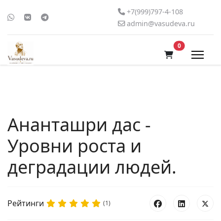
+7(999)797-4-108
admin@vasudeva.ru
В корзину
0
Ананташри дас -
Уровни роста и
деградации людей.
Рейтинги
(1)