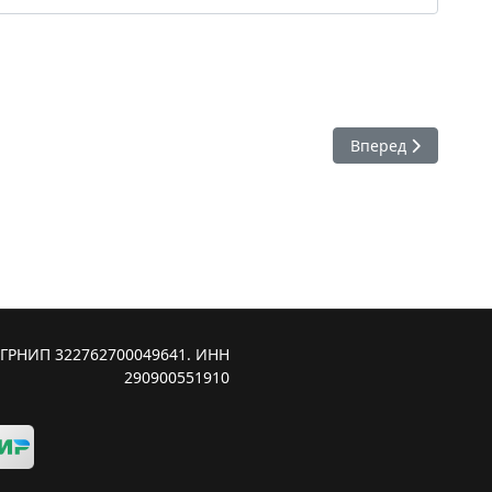
ство
Следующий: Гоур Г
Вперед
ОГРНИП 322762700049641. ИНН
290900551910