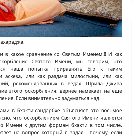
Махараджа.
и в какое сравнение со Святым Именем!!! И как
скорбление Святого Имени, мы говорим, что
тся наша попытка приравнять Его к таким
и аскеза, или как раздача милостыни, или как
ний, рекомендованных в ведах. Шрила Джива
ние этого оскорбления, вернее намекает на еще
ления. Если внимательно задуматься над
ами в Бхакти-сандарбхе объясняет это восьмое
ясно, что оскорблением Святого Имени является
го Имени к другим формам бхакти в том числе.
твет на вопрос который я задал - почему, если