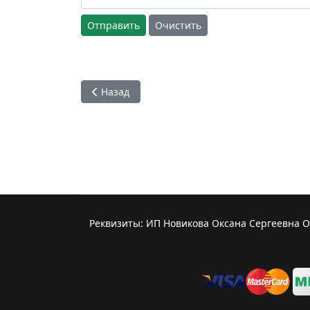
Отправить
Очистить
Предыдущий: Ананташри дас - Его святейше
Назад
Реквизиты: ИП Новикова Оксана Сергеевна 