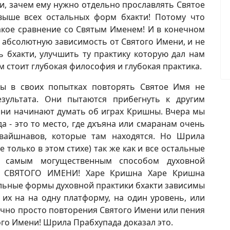
и, зачем ему нужно отдельно прославлять Святое
выше всех остальных форм бхакти! Потому что
акое сравнение со Святым Именем! И в конечном
 абсолютную зависимость от Святого Имени, и не
ь бхакти, улучшить ту практику которую дал нам
м стоит глубокая философия и глубокая практика.
ы в своих попытках повторять Святое Имя не
зультата. Они пытаются прибегнуть к другим
они начинают думать об играх Кришны. Вчера мы
да - это то место, где дхъяна или смаранам очень
 вайшнавов, которые там находятся. Но Шрила
е только в этом стихе) так же как и все остальные
о самым могущественным способом духовной
Е СВЯТОГО ИМЕНИ! Харе Кришна Харе Кришна
альные формы духовной практики бхакти зависимы
 их на на одну платформу, на один уровень, или
очно просто повторения Святого Имени или пения
ого Имени! Шрила Прабхупада доказал это.