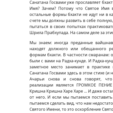
Санатана Госвами уже прославляет бхакт
Имя? Зачем? Потому что Святое Имя 
остальные формы бхакти не идут ни в к
счете мы должны развить в себе полную,
пытаться в своих попытках практиковат
Шрила Прабхупада. На самом деле за эти
Мы знаем: иногда преданные вайшнав
находят должного или обещанного ре
формам бхакти. В частности смаранам: 
были с вами на Радха-кунде. И Радха-кун
заметное место занимает в практике
Санатана Госвами здесь в этом стихе (и н
Ачарьи снова и снова говорят, чт
реализации является ГРОМКОЕ ПЕНИ
Кришна Кришна Харе Харе ... И даже ост
от него. И если мы пытаемся поставить
пытаемся сделать вид, что нам недостат
Святого Имени, то это оскорбление Свят