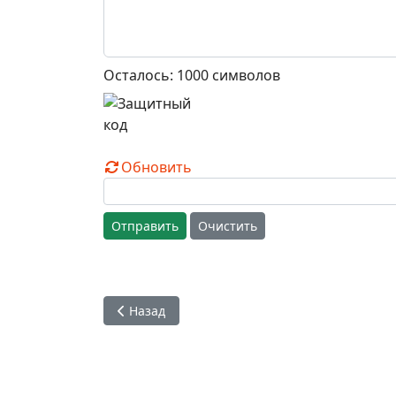
Осталось:
1000
символов
Обновить
Отправить
Очистить
Предыдущий: Первые большие Божества в Ро
Назад