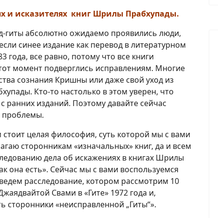
ях и исказителях книг Шрилы Прабхупады.
ад-гиты абсолютно ожидаемо проявились люди,
е если синее издание как перевод в литературном
3 года, все равно, потому что все книги
 тот момент подверглись исправлениям. Многие
тва сознания Кришны или даже свой уход из
хупады. Кто-то настолько в этом уверен, что
с ранних изданий. Поэтому давайте сейчас
ь проблемы.
ем стоит целая философия, суть которой мы с вами
лагаю сторонникам «изначальных» книг, да и всем
сследованию дела об искажениях в книгах Шрилы
ак она есть». Сейчас мы с вами воспользуемся
ведем расследование, котором рассмотрим 10
жаядвайтой Свами в «Гите» 1972 года и,
ть сторонники «неисправленной „Гиты“».