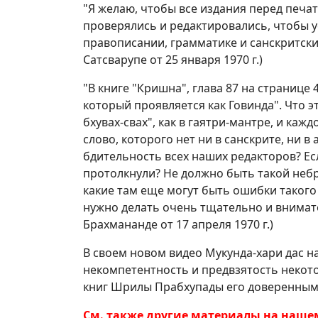
"Я желаю, чтобы все издания перед печ
проверялись и редактировались, чтобы 
правописании, грамматике и санскритск
Сатсварупе от 25 января 1970 г.)
"В книге "Кришна", глава 87 на странице 
который проявляется как Говинда". Что э
бхувах-свах", как в гаятри-мантре, и каж
слово, которого нет ни в санскрите, ни в
бдительность всех наших редакторов? Есл
протолкнули? Не должно быть такой небр
какие там еще могут быть ошибки такого
нужно делать очень тщательно и внимат
Брахмананде от 17 апреля 1970 г.)
В своем новом видео Мукунда-хари дас н
некомпетентность и предвзятость некот
книг Шрилы Прабхупады его доверенными
См. также другие материалы на нашем