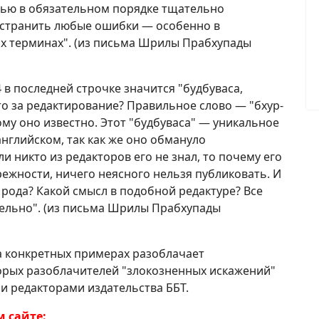
атью в обязательном порядке тщательно
устранить любые ошибки — особенно в
их терминах". (из письма Шрилы Прабхупады
4 в последней строчке значится "будбуваса,
то за редактирование? Правильное слово — "бхур-
дому оно известно. Этот "будбуваса" — уникальное
 английском, так как же оно обмануло
и никто из редакторов его не знал, то почему его
ежности, ничего неясного нельзя публиковать. И
 рода? Какой смысл в подобной редактуре? Все
ельно". (из письма Шрилы Прабхупады
а конкретных примерах разоблачает
орых разоблачителей "злокозненных искажений"
 редакторами издательства ББТ.
 сайте: