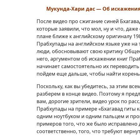
Мукунда-Хари дас — Об искажени
После видео про сжигание синей Бхагав
которые заявили, что мол, ну и что, даж
плане ближе к английскому оригиналу 198
Прабхупады на английском языке уже на
люди, обосновывают свою критику Общес
него, аргументом об искажении книг Праб
начинает самостоятельно их переводить 
пойдем еще дальше, чтобы найти корен
Поскольку, как вы убедитесь, за этим вс
разберем в конце видео. Поэтому я пред
вам, дорогие зрители, видео урок по ра
Прабхупады на примере «Бхагавад гиты к
одним ноутбуком и одним пальцем и про
примеров того, что же было исправлено Д
соответственно, того, что требуют верну