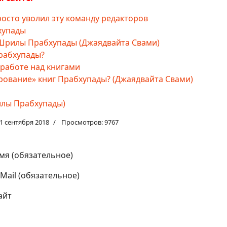
росто уволил эту команду редакторов
хупады
и Шрилы Прабхупады (Джаядвайта Свами)
Прабхупады?
 работе над книгами
ирование» книг Прабхупады? (Джаядвайта Свами)
рилы Прабхупады)
1 сентября 2018
Просмотров: 9767
мя (обязательное)
-Mail (обязательное)
айт