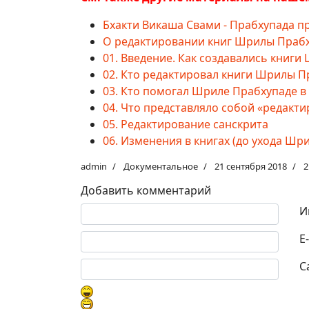
Бхакти Викаша Свами - Прабхупада п
О редактировании книг Шрилы Праб
01. Введение. Как создавались книг
02. Кто редактировал книги Шрилы 
03. Кто помогал Шриле Прабхупаде в
04. Что представляло собой «редакт
05. Редактирование санскрита
06. Изменения в книгах (до ухода Ш
admin
Документальное
21 сентября 2018
2
Добавить комментарий
Текст комментария
И
E
С