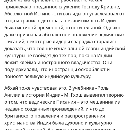
привлекало преданное служение Господу Кришне,
Абсолютной Истине - эти взгляды он унаследовал от
отца и хранил с детства; а независимость Индии
была истиной временной, относительной. Однако,
даже признавая абсолютное положение ведических
Писаний, некоторые лидеры свараджа старались
доказать, что солнце изначальной славы индийской
культуры не взойдет до тех пор, пока на Индии
лежит клеймо иностранного владычества. Они
подчеркивали, что иностранцы оскорбляют и
поносят великую индийскую культуру.
Абхай тоже чувствовал это. В учебнике «Роль
Англии в истории Индии» М. Гхош выдвигал теорию
о том, что ведические Писания – это мешанина из
недавно созданных произведений, и что до
британского правления и распространения
христианства Индия была духовно и культурно
отсталой страной. Англичане нередко поносили