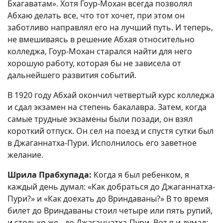
Бхагаватам». Хотя Гоур-Мохан всегда позволял
Абхаю делать все, что тот хочет, при этом он
заботливо направлял его на лучший путь. И теперь,
не вмешиваясь в решение Абхая относительно
колледжа, Гоур-Мохан старался найти для него
хорошую работу, которая бы не зависела от
дальнейшего развития событий.
В 1920 году Абхай окончил четвертый курс колледжа
и сдал экзамен на степень бакалавра. Затем, когда
самые трудные экзамены были позади, он взял
короткий отпуск. Он сел на поезд и спустя сутки был
в Джаганнатха-Пури. Исполнилось его заветное
желание.
Шрила Прабхупада:
Когда я был ребенком, я
каждый день думал: «Как добраться до Джаганнатха-
Пури?» и «Как доехать до Вриндаваны?» В то время
билет до Вриндаваны стоил четыре или пять рупий,
и столько же - до Джаганнатха-Пури. Вот я и думал: