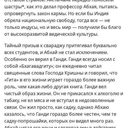
шастры*, как это делал профессор Абхая, пытаясь
опровергнуть закон кармы. Но если бы Индия
обрела национальную свободу, тогда все — не
только индусы, но и весь мир — получили бы благо
от высокоразвитой ведической культуры.
Тайный призыв к свараджу притягивал буквально
всех студентов, и Абхай не стал исключением.
Особенно он верил в Ганди. Ганди всегда носил с
собой «Бхагавадгиту»; он ежедневно читал
священные слова Господа Кришны и говорил, что
«Гита» в его жизни играет гораздо более важную
роль, чем какая-либо другая книга. Ганди вел
чистый образ жизни. Он не прикасался к алкоголю и
табаку, не ел мяса и не вступал в недозволенные
связи. Он жил просто, как садху, однако Абхаю
казалось, что Ганди гораздо более честен, чем те
садху-попрошайки, которых он видел много раз.
Абхай читал его речи и следовал ему в действиях, —