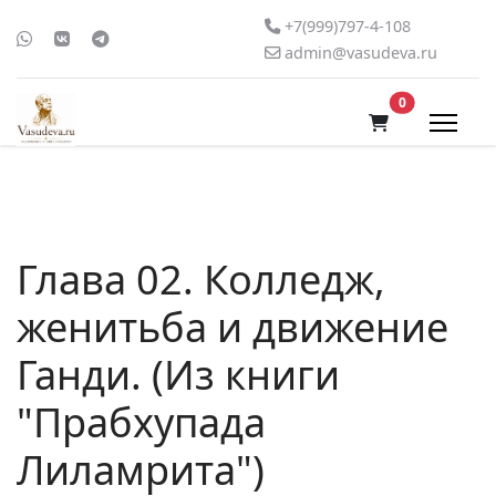
+7(999)797-4-108
admin@vasudeva.ru
В корзину
0
Глава 02. Колледж,
женитьба и движение
Ганди. (Из книги
"Прабхупада
Лиламрита")