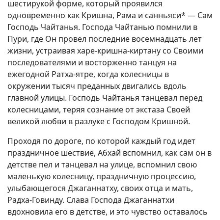
шестирукой форме, который проявился
одновременно как Кришна, Рама и санньяси* — Сам
Господь Чайтанья. Господа Чайтанью помнили в
Пури, где Он провел последние восемнадцать лет
жизни, устраивая харе-кришна-киртану со Своими
последователями и восторженно танцуя на
ежегодной Ратха-ятре, когда колесницы в
окружении тысяч преданных двигались вдоль
главной улицы. Господь Чайтанья танцевал перед
колесницами, теряя сознание от экстаза Своей
великой любви в разлуке с Господом Кришной.
Проходя по дороге, по которой каждый год идет
праздничное шествие, Абхай вспомнил, как сам он в
детстве пел и танцевал на улице, вспомнил свою
маленькую колесницу, праздничную процессию,
улыбающегося Джаганнатху, своих отца и мать,
Радха-Говинду. Слава Господа Джаганнатхи
вдохновила его в детстве, и это чувство оставалось