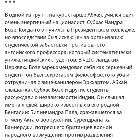
* * *
В одной из групп, на курс старше Абхая, учился один
очень энергичный националист, Субхас Чандра
Бозе. Когда-то он учился в Президентском колледже,
но впоследствии был исключен за организацию
студенческой забастовки против одного
английского профессора, который систематически
унижал индийских студентов. В «Шотландских
Церквях» Бозе зарекомендовал себя как серьезный
студент; он был секретарем философского клуба и
сотрудничал с вице-канцлером Эркхартом. Абхай
слышал как Субхас Бозе и другие студенты
рассуждали о независимости Индии. Он слышал
имена людей, широко известных в его родной
Бенгалии: Бипинчандра Пала, сражавшегося за
отмену Акта о вооружении; Сурендранатха
Баннерджи, потрясшего британцев волной
народного возмущения против разделения