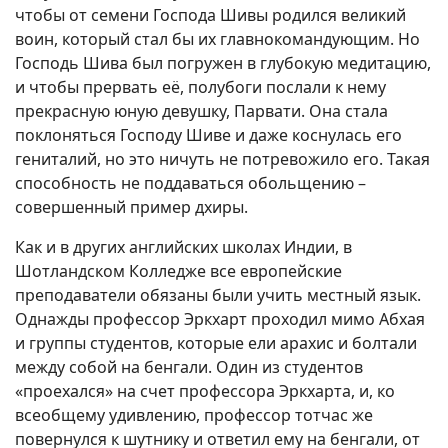
чтобы от семени Господа Шивы родился великий
воин, который стал бы их главнокомандующим. Но
Господь Шива был погружен в глубокую медитацию,
и чтобы прервать её, полубоги послали к нему
прекрасную юную девушку, Парвати. Она стала
поклоняться Господу Шиве и даже коснулась его
гениталий, но это ничуть не потревожило его. Такая
способность не поддаваться обольщению –
совершенный пример дхиры.
Как и в других английских школах Индии, в
Шотландском Колледже все европейские
преподаватели обязаны были учить местный язык.
Однажды профессор Эркхарт проходил мимо Абхая
и группы студентов, которые ели арахис и болтали
между собой на бенгали. Один из студентов
«проехался» на счет профессора Эркхарта, и, ко
всеобщему удивлению, профессор тотчас же
повернулся к шутнику и ответил ему на бенгали, от