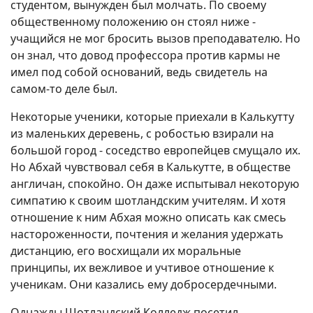
студентом, вынужден был молчать. По своему
общественному положению он стоял ниже -
учащийся не мог бросить вызов преподавателю. Но
он знал, что довод профессора против кармы не
имел под собой оснований, ведь свидетель на
самом-то деле был.
Некоторые ученики, которые приехали в Калькутту
из маленьких деревень, с робостью взирали на
большой город - соседство европейцев смущало их.
Но Абхай чувствовал себя в Калькутте, в обществе
англичан, спокойно. Он даже испытывал некоторую
симпатию к своим шотландским учителям. И хотя
отношение к ним Абхая можно описать как смесь
настороженности, почтения и желания удержать
дистанцию, его восхищали их моральные
принципы, их вежливое и учтивое отношение к
ученикам. Они казались ему добросердечными.
Однажды Шотландский Колледж посетил