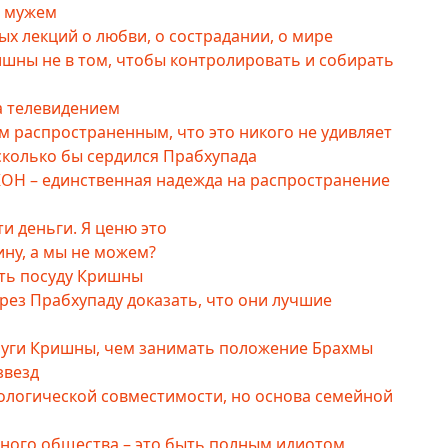
м мужем
ых лекций о любви, о сострадании, о мире
шны не в том, чтобы контролировать и собирать
а телевидением
м распространенным, что это никого не удивляет
сколько бы сердился Прабхупада
КОН – единственная надежда на распространение
ти деньги. Я ценю это
ину, а мы не можем?
ть посуду Кришны
рез Прабхупаду доказать, что они лучшие
слуги Кришны, чем занимать положение Брахмы
звезд
ологической совместимости, но основа семейной
ного общества – это быть полным идиотом