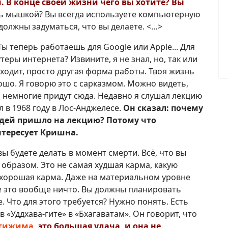
. В конце своей жизни чего вы хотите? Вы
ть мышкой? Вы всегда используете компьютерную
олжны задуматься, что вы делаете. <…>
Ты теперь работаешь для Google или Apple... Для
утеры интернета? Извините, я не знал, но, так или
исходит, просто другая форма работы. Твоя жизнь
ошо. Я говорю это с сарказмом. Можно видеть,
, немногие придут сюда. Недавно я слушал лекцию
в 1968 году в Лос-Анджелесе.
Он сказал: почему
юдей пришло на лекцию? Потому что
нтересует Кришна.
 вы будете делать в момент смерти. Всё, что вы
 образом. Это не самая худшая карма, какую
 хорошая карма. Даже на материальном уровне
не это вообще ничто. Вы должны планировать
 Что для этого требуется? Нужно понять. Есть
 «Уддхава-гите» в «Бхагаватам». Он говорит, что
стижима
, это большая удача, и она не