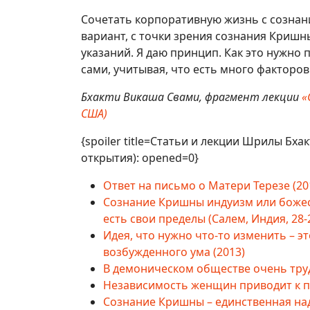
Сочетать корпоративную жизнь с созна
вариант, с точки зрения сознания Кришны
указаний. Я даю принцип. Как это нужно
сами, учитывая, что есть много факторов
Бхакти Викаша Свами, фрагмент лекции
«
США)
{spoiler title=Статьи и лекции Шрилы Бха
открытия): opened=0}
Ответ на письмо о Матери Терезе (20
Сознание Кришны индуизм или божест
есть свои пределы (Салем, Индия, 28-
Идея, что нужно что-то изменить – 
возбужденного ума (2013)
В демоническом обществе очень труд
Независимость женщин приводит к п
Сознание Кришны – единственная на