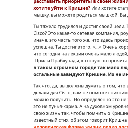
расставить приоритеты в своей жизни
хотите уйти к Кришне?
Или хотите ста
мышку, вы можете родиться мышкой. Вы д
Ты тяжело трудился и достиг своей цели. 
Cisco? Это какая-то сетевая компания, ро
иначе, это часть того же, что здесь про
успешна. Ты достиг этого. <…> Очень хор
что сегодня на лекции очень мало людей
Шрилы Прабхупады, которую он прочитал 
в таком огромном городе так мало л
остальные завидуют Кришне. Их не и
Так что, да, вы должны думать о том, что
делали для Cisco, вам не поможет никоим
можно получить. Но определённо это не
это не пунья-карма. А на духовном уров
свою жизнь так, чтобы помнить о Кришне.
известный стих, об этом говорит Кришна в
человеческая форма жизни редко до