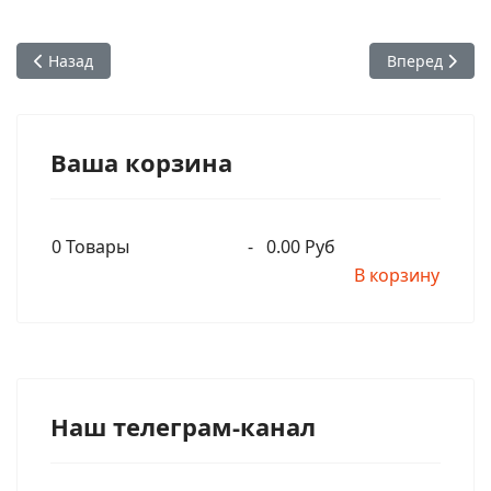
Предыдущий: Радха-Говинда дас - Как осуществляется на
Следующий: ШБ
Назад
Вперед
Ваша корзина
0
Товары
-
0.00 Руб
В корзину
Наш телеграм-канал