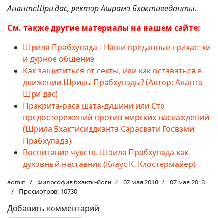
АнантаШри дас, ректор Ашрама Бхактиведанты.
См. также другие материалы на нашем сайте:
Шрила Прабхупада - Наши преданные-грихастхи
и дурное общение
Как защититься от секты, или как оставаться в
движении Шрилы Прабхупады? (Автор: Ананта
Шри дас)
Пракрита-раса шата-душини или Сто
предостережений против мирских наслаждений
(Шрила Бхактисиддханта Сарасвати Госвами
Прабхупада)
Воспитание чувств. Шрила Прабхупада как
духовный наставник (Клаус К. Клостермайер)
admin
Философия бхакти-йоги
07 мая 2018
07 мая 2018
Просмотров: 10730
Добавить комментарий