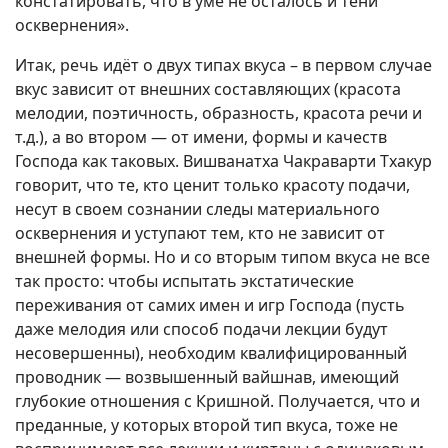
констатировать, что в уме не осталось и тени
осквернения».
Итак, речь идёт о двух типах вкуса – в первом случае
вкус зависит от внешних составляющих (красота
мелодии, поэтичность, образность, красота речи и
т.д.), а во втором — от имени, формы и качеств
Господа как таковых. Вишванатха Чакраварти Тхакур
говорит, что те, кто ценит только красоту подачи,
несут в своем сознании следы материального
осквернения и уступают тем, кто не зависит от
внешней формы. Но и со вторым типом вкуса не все
так просто: чтобы испытать экстатические
переживания от самих имен и игр Господа (пусть
даже мелодия или способ подачи лекции будут
несовершенны), необходим квалифицированный
проводник — возвышенный вайшнав, имеющий
глубокие отношения с Кришной. Получается, что и
преданные, у которых второй тип вкуса, тоже не