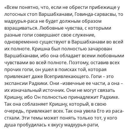
«Всем понятно, что, если не обрести прибежище у
лотосных стоп Варшабханави, Говинда-сарвасвы, то
мадхурья-раса не будет должным образом
взращиваться. Любовные чувства, с которыми
разные гопи совершают свое служение,
одновременно существуют в Варшабханави во всей
их полноте. Кришна был полностью зачарован
Варшабханави, ибо она обладает всеми любовными
чувствами во всей полноте. Поэтому, оставив всех
прочих гопи, он ушел в поисках той, которая
привлекает даже Всепривлекающего. Гопи – это
экспансии Радхики. Они –извечные ее части, а она –
их изначальный источник. Они не могут связать
Кришну, ибо Он полностью принадлежит Радхике.
Так она соблазняет Кришну, который, в свою
очередь, привлекает всех. Так она увела Его из раса-
стхали. Эти темы может понять только тот, у кого
душа пробудилась к вкусу мадхурья-рати,