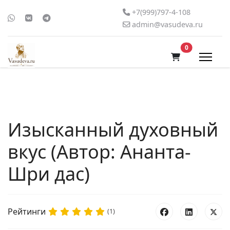
+7(999)797-4-108
admin@vasudeva.ru
В корзину
0
Изысканный духовный
вкус (Автор: Ананта-
Шри дас)
Рейтинги
(1)