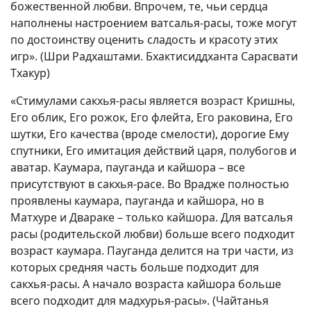
божественной любви. Впрочем, те, чьи сердца
наполнены настроением ватсалья-расы, тоже могут
по достоинству оценить сладость и красоту этих
игр». (Шри Радхаштами. Бхактисиддханта Сарасвати
Тхакур)
«Стимулами сакхья-расы является возраст Кришны,
Его облик, Его рожок, Его флейта, Его раковина, Его
шутки, Его качества (вроде смелости), дорогие Ему
спутники, Его имитация действий царя, полубогов и
аватар. Каумара, пауганда и кайшора – все
присутствуют в сакхья-расе. Во Врадже полностью
проявлены каумара, пауганда и кайшора, но в
Матхуре и Двараке – только кайшора. Для ватсалья
расы (родительской любви) больше всего подходит
возраст каумара. Пауганда делится на три части, из
которых средняя часть больше подходит для
сакхья-расы. А начало возраста кайшора больше
всего подходит для мадхурья-расы». (Чайтанья