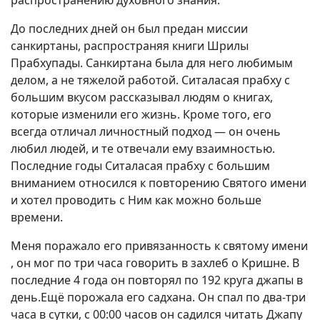
распространению духовного знания.
До последних дней он был предан миссии
санкиртаны, распространяя книги Шрилы
Прабхупады. Санкиртана была для него любимым
делом, а не тяжелой работой. Ситаласая прабху с
большим вкусом рассказывал людям о книгах,
которые изменили его жизнь. Кроме того, его
всегда отличал личностный подход — он очень
любил людей, и те отвечали ему взаимностью.
Последние годы Ситаласая прабху с большим
вниманием относился к повторению Святого имени
и хотел проводить с Ним как можно больше
времени.
Меня поражало его привязанность к святому имени
, он мог по три часа говорить в захлеб о Кришне. В
последние 4 года он повторял по 192 круга джапы в
день.Ещё порожала его садхана. Он спал по два-три
часа в сутки, с 00:00 часов он садился читать Джапу