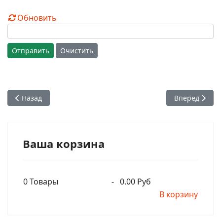
Обновить
Отправить
Очистить
Предыдущий: Герой-вайшнав: Раванари прабху. Переводчи
Следующий: 
Назад
Вперед
Ваша корзина
0
Товары
-
0.00 Руб
В корзину