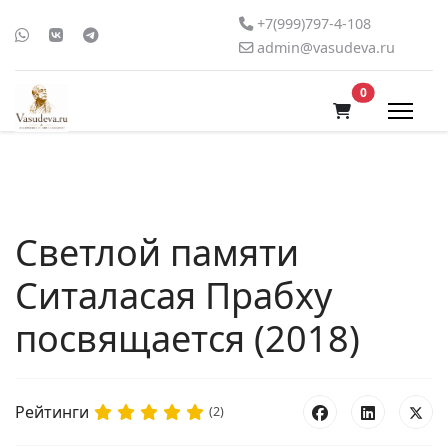
+7(999)797-4-108
admin@vasudeva.ru
В корзину
0
Светлой памяти
Ситаласая Прабху
посвящается (2018)
Рейтинги
(2)