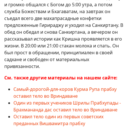
и громко общался с Богом до 5:00 утра, а потом
служба Божествам и Бхагаватам, на завтрак он
съедал всего две махапрасадные конфетки
предложенные Гирираджу и уходил на Санкиртану. В
обед он обедал и снова Санкиртана, а вечером он
рассказывал истории как Кришна проявляется в его
жизни. В 20:00 или 21:00 стакан молока и спать. Он
был прост в обращении, принципиален в своей
садхане и свободен от материальных
привязанности.
См. также другие материалы на нашем сайте:
Самый-дорогой-для-коров Курма Рупа прабху
оставил тело во Вриндаване
Один из первых учеников Шрилы Прабхупады -
Брахмананда дас оставил тело во Вриндаване
Оставил тело один из первых советских
преданных Вишвамитра прабху