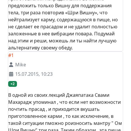
предложить только Вишну для поддержания
тела, три раза повторив «Шри Вишну», что
нейтрализует карму, содержащуюся в пище, но
не сделает ее прасадом и не удалит полностью
заложенные в нее вибрации повара. Подумай
над этим и реши, можешь ли ты найти лучшую
альтернативу своему обеду.
#1
Mike
15.07.2015, 10:23
+2
В одной из своих лекций Джаяпатака Свами
Махарадж упоминал , что если нет возможности
почтить прасад , и приходится вкушать
приготовленное карми , то как исключение, в
такой ситуации пможно роизносить мантру " Ом
Шри Вишну" три раза. Таким образом , эта пище