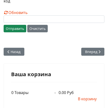
Обновить
Отправить
Очистить
Предыдущий: Можно ли смотреть кино и телевизор? Отве
Следующий: О
Назад
Вперед
Ваша корзина
0
Товары
-
0.00 Руб
В корзину