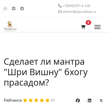
+7(999)797-4-108
admin@vasudeva.ru
В корзину
0
Сделает ли мантра
"Шри Вишну" бхогу
прасадом?
Рейтинги
(1)