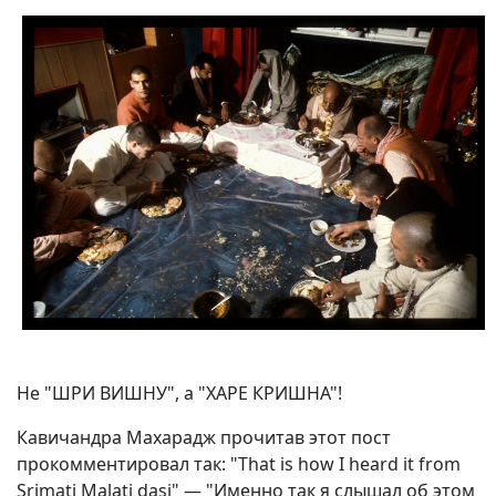
Не "ШРИ ВИШНУ", а "ХАРЕ КРИШНА"!
Кавичандра Махарадж прочитав этот пост
прокомментировал так: "That is how I heard it from
Srimati Malati dasi" — "Именно так я слышал об этом