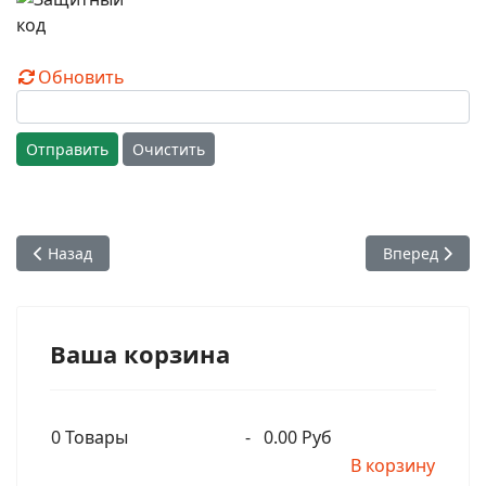
Обновить
Отправить
Очистить
Предыдущий: Кришнананда дас - Духовный воин. О Радха-
Следующий: Г
Назад
Вперед
Ваша корзина
0
Товары
-
0.00 Руб
В корзину