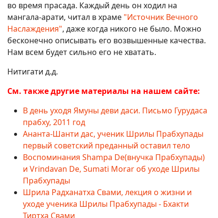
во время прасада. Каждый день он ходил на
мангала-арати, читал в храме
"Источник Вечного
Наслаждения"
, даже когда никого не было. Можно
бесконечно описывать его возвышенные качества.
Нам всем будет сильно его не хватать.
Нитигати д.д.
См. также другие материалы на нашем сайте:
В день уходя Ямуны деви даси. Письмо Гурудаса
прабху, 2011 год
Ананта-Шанти дас, ученик Шрилы Прабхупады
первый советский преданный оставил тело
Воспоминания Shampa De(внучка Прабхупады)
и Vrindavan De, Sumati Morar об уходе Шрилы
Прабхупады
Шрила Радханатха Свами, лекция о жизни и
уходе ученика Шрилы Прабхупады - Бхакти
Тиртха Свами