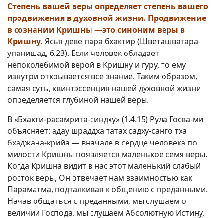
Степень вашей веры определяет степень вашего
продвижения в духовной жизни. Продвижение
в сознании Кришны —это синоним веры в
Кришну.
Ясья деве пара бхактир (Шветашватара-
упанишад, 6.23). Если человек обладает
непоколебимой верой в Кришну и гуру, то ему
изнутри открывается все знание. Таким образом,
самая суть, квинтэссенция нашей духовной жизни
определяется глубиной нашей веры.
В «Бхакти-расамрита-синдху» (1.4.15) Рула Госва-ми
объясняет: адау шраддха татах садху-санго тха
бхаджана-крийа — вначале в сердце человека по
милости Кришны появляется маленькое семя веры.
Когда Кришна видит в нас этот маленький слабый
росток веры, Он отвечает нам взаимностью как
Параматма, подталкивая к общению с преданными.
Начав общаться с преданными, мы слушаем о
величии Господа, мы слушаем Абсолютную Истину,