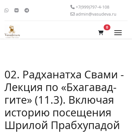
+7(999)797-4-108
admin@vasudeva.ru
В корзину
0
02. Радханатха Свами -
Лекция по «Бхагавад-
гите» (11.3). Включая
историю посещения
Шрилой Прабхупадой