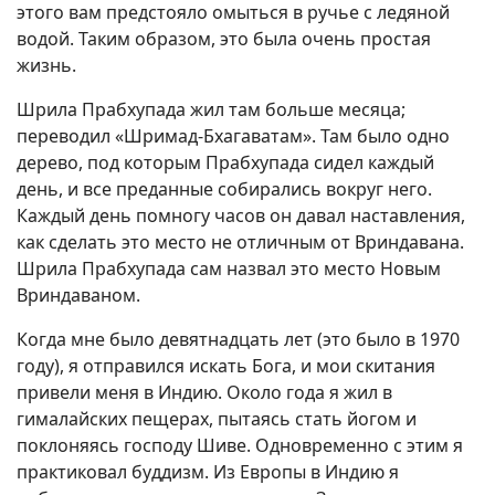
этого вам предстояло омыться в ручье с ледяной
водой. Таким образом, это была очень простая
жизнь.
Шрила Прабхупада жил там больше месяца;
переводил «Шримад-Бхагаватам». Там было одно
дерево, под которым Прабхупада сидел каждый
день, и все преданные собирались вокруг него.
Каждый день помногу часов он давал наставления,
как сделать это место не отличным от Вриндавана.
Шрила Прабхупада сам назвал это место Новым
Вриндаваном.
Когда мне было девятнадцать лет (это было в 1970
году), я отправился искать Бога, и мои скитания
привели меня в Индию. Около года я жил в
гималайских пещерах, пытаясь стать йогом и
поклоняясь господу Шиве. Одновременно с этим я
практиковал буддизм. Из Европы в Индию я