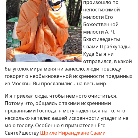
произошло по
непостижимой
милости Его
Божественной
милости А. Ч.
Бхактиведанты
Свами Прабхупады.
Куда бы я ни
отправился, в какой
бы уголок мира меня ни занесло, люди повсюду
говорят о необыкновенной искренности преданных
из Москвы. Вы прославились на весь мир.
И я приехал сюда, чтобы немного очиститься.
Потому что, общаясь с такими искренними
преданными Господа, я могу надеяться на то, что
несколько капелек вашей искренности упадет и на
мою голову. Особенно я признателен Его
Святейшеству
Шриле Ниранджане Свами