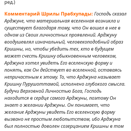
ред.)
Комментарий Шрилы Прабхупады:
Господь сказал
Арджуне, что материальная вселенная возникла и
существует благодаря тому, что Он вошел в нее в
одном из Своих личностных проявлений. Арджуну
воодушевлял изначальный, человекоподобный образ
Кришны, но, чтобы убедить тех, кто в будущем
может счесть Кришну обыкновенным человеком,
Арджуна хотел увидеть Его вселенскую форму и
понять, как Он действует во вселенной, оставаясь
непричастным к этому. То, что Арджуна называет
Кришну Пурушоттамой, исполнено глубокого смысла.
Будучи Верховной Личностью Бога, Господь
находится в сердце самого Арджуны, поэтому Он
знает о желании Арджуны. Он понимает, что
желание Арджуны увидеть Его вселенскую форму
вызвано не простым любопытством, ибо Арджуна
был полностью доволен созерцанием Кришны в том