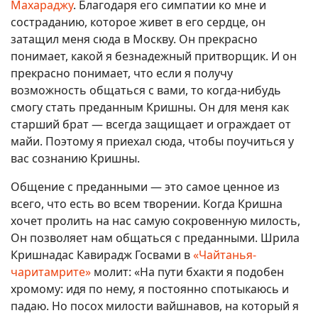
Махараджу
. Благодаря его симпатии ко мне и
состраданию, которое живет в его сердце, он
затащил меня сюда в Москву. Он прекрасно
понимает, какой я безнадежный притворщик. И он
прекрасно понимает, что если я получу
возможность общаться с вами, то когда-нибудь
смогу стать преданным Кришны. Он для меня как
старший брат — всегда защищает и ограждает от
майи. Поэтому я приехал сюда, чтобы поучиться у
вас сознанию Кришны.
Общение с преданными — это самое ценное из
всего, что есть во всем творении. Когда Кришна
хочет пролить на нас самую сокровенную милость,
Он позволяет нам общаться с преданными. Шрила
Кришнадас Кавирадж Госвами в
«Чайтанья-
чаритамрите»
молит: «На пути бхакти я подобен
хромому: идя по нему, я постоянно спотыкаюсь и
падаю. Но посох милости вайшнавов, на который я