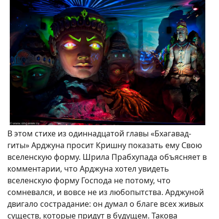
В этом стихе из одиннадцатой главы «Бхагавад-
гиты» Арджуна просит Кришну показать ему Свою
вселенскую форму. Шрила Прабхупада объясняет в
комментарии, что Арджуна хотел увидеть
вселенскую форму Господа не потому, что
сомневался, и вовсе не из любопытства. Арджуной
двигало сострадание: он думал о благе всех живых
существ, которые придут в будущем. Такова