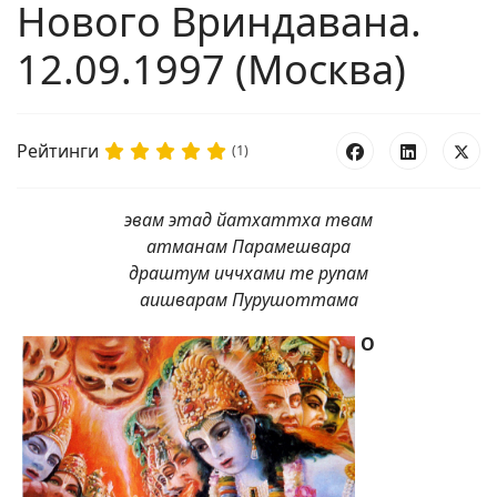
Нового Вриндавана.
12.09.1997 (Москва)
Рейтинги
(1)
эвам этад йатхаттха твам
атманам Парамешвара
драштум иччхами те рупам
аишварам Пурушоттама
О