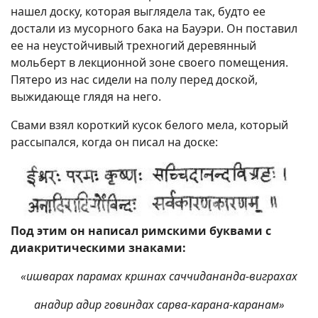
нашел доску, которая выглядела так, будто ее
достали из мусорного бака на Бауэри. Он поставил
ее на неустойчивый трехногий деревянный
мольберт в лекционной зоне своего помещения.
Пятеро из нас сидели на полу перед доской,
выжидающе глядя на него.
Свами взял короткий кусок белого мела, который
рассыпался, когда он писал на доске:
Под этим он написал римскими буквами с
диакритическими знаками:
«ишварах парамах кршнах саччидананда-виграхах
анадир адир говиндах сарва-карана-каранам»