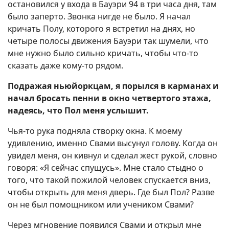
остановился у входа в Бауэри 94 в три часа дня, там
было заперто. Звонка нигде не было. Я начал
кричать Полу, которого я встретил на днях, но
четыре полосы движения Бауэри так шумели, что
мне нужно было сильно кричать, чтобы что-то
сказать даже кому-то рядом.
Подражая ньюйоркцам, я порылся в карманах и
начал бросать пенни в окно четвертого этажа,
надеясь, что Пол меня услышит.
Чья-то рука подняла створку окна. К моему
удивлению, именно Свами высунул голову. Когда он
увидел меня, он кивнул и сделал жест рукой, словно
говоря: «Я сейчас спущусь». Мне стало стыдно о
того, что такой пожилой человек спускается вниз,
чтобы открыть для меня дверь. Где был Пол? Разве
он не был помощником или учеником Свами?
Через мгновение появился Свами и открыл мне