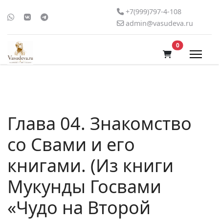
+7(999)797-4-108
admin@vasudeva.ru
В корзину
0
Глава 04. Знакомство
со Свами и его
книгами. (Из книги
Мукунды Госвами
«Чудо на Второй