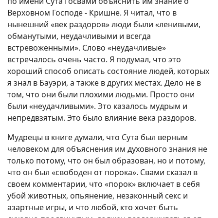
по имени Сута Госвами объяснить им знание о
Верховном Господе - Кришне. Я читал, что в
нынешний «век раздоров» люди были «ленивыми,
обманутыми, неудачливыми и всегда
встревоженными». Слово «неудачливые»
встречалось очень часто. Я подумал, что это
хороший способ описать состояние людей, которых
я знал в Бауэри, а также в других местах. Дело не в
том, что они были плохими людьми. Просто они
были «неудачливыми». Это казалось мудрым и
непредвзятым. Это было влияние века раздоров.
Мудрецы в книге думали, что Сута был верным
человеком для объяснения им духовного знания не
только потому, что он был образован, но и потому,
что он был «свободен от порока». Свами сказал в
своем комментарии, что «порок» включает в себя
убой животных, опьянение, незаконный секс и
азартные игры, и что любой, кто хочет быть