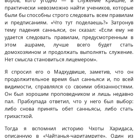
воров, кого угодно — в служение Кришне, и
практически невозможно найти учеников, которые
были бы способны строго следовать всем правилам
и предписаниям. «Что тут поделаешь?» Затронув
тему падения санньяси, он сказал: «Если ему не
удается следовать правилам, предусмотренным в
этом ашраме, лучше всего будет стать
домохозяином и продолжать выполнять служение.
Нет смысла становиться лицемером».
Я спросил его о Мадхудвише, заметив, что он
продолжительное время был санньяси и, по всей
видимости, справлялся со своими обязанностями.
Он был хорошим проповедником и лишь недавно
пал. Прабхупада ответил, что у него был выбор:
либо снова принять обет санньясы, либо стать
грихастхой.
Тогда я вспомнил историю Чхоты Харидаса,
описанную в «Чайтанья-чаритамрите». Один из