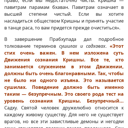
право, если мы недостаточно чисты. Кришна —
павитрам парамам бхаван. Павитрам означает в
высшей степени чистый. Если вы хотите
насладиться обществом Кришны и принять участие
в танце раса, то вам придется прежде очиститься».
В завершение Прабхупада дал подробное
толкование терминов
сушилах и садхавах
.
«Этот
стих очень важен. В нем изложена суть
Движения сознания Кришны. Все те, кто
занимается служением в этом Движении,
должны быть очень благонравными. Так, чтобы
не было ни одного изъяна. Это называется
сушилах. Поведение должно быть именно
таким — безупречным. Это своего рода тест на
уровень сознания Кришны. Безупречный...
Садху. Святой человек дружелюбно относится к
каждому живому существу. Для него не существует
врагов, но все эти завистливые демоны и негодяи