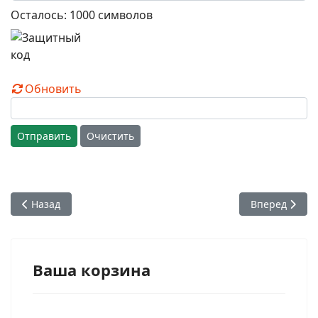
Осталось:
1000
символов
Обновить
Отправить
Очистить
Предыдущий: Глава 04. Часть 12. О гуру, падении санньяс
Следующий: Г
Назад
Вперед
Ваша корзина