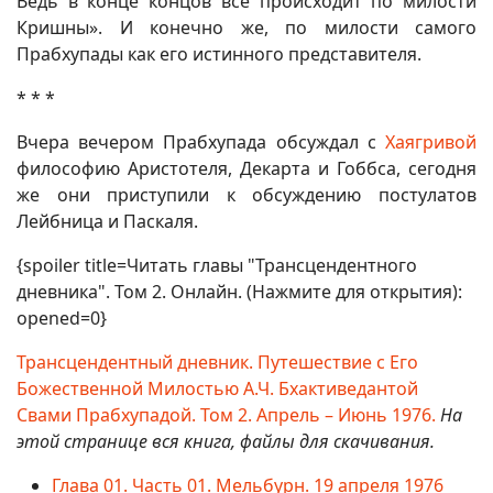
Ведь в конце концов все происходит по милости
Кришны». И конечно же, по милости самого
Прабхупады как его истинного представителя.
* * *
Вчера вечером Прабхупада обсуждал с
Хаягривой
философию Аристотеля, Декарта и Гоббса, сегодня
же они приступили к обсуждению постулатов
Лейбница и Паскаля.
{spoiler title=Читать главы "Трансцендентного
дневника". Том 2. Онлайн. (Нажмите для открытия):
opened=0}
Трансцендентный дневник. Путешествие с Его
Божественной Милостью А.Ч. Бхактиведантой
Свами Прабхупадой. Том 2. Апрель – Июнь 1976.
На
этой странице вся книга, файлы для скачивания.
Глава 01. Часть 01. Мельбурн. 19 апреля 1976