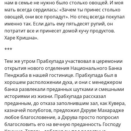
нам в семье не нужно было столько овощей. И моя
мать всегда сердилась: «Зачем ты принес столько
овощей, они все пропадут». Но отец всегда покупал
именно так. Если дать ему пятьдесят рупий, он
потратит все и принесет домой кучу продуктов.
Харе Кришна».
***
Тем же утром Прабхупада участвовал в церемонии
открытия нового отделения Национального Банка
Пенджаба в нашей гостинице. Прабхупада был в
хорошем расположении духа, и они с менеджером
банка развлекали преданных шутками и смешными
историями из жизни. Прабхупада рассказал
преданным, до отказа заполнившим зал, как Кувера,
казначей полубогов, предложил Дхруве Махарадже
любое благословение, а Дхрува просто попросил
благословить его на вечную преданность Господу