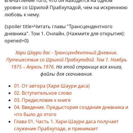
впечатление того, что он находится на одном
уровне со Шрилой Прабхупадой, чем на искреннюю
любовь к нему.
{spoiler title=Читать главы "Трансцендентного
дневника". Том 1. Онлайн. (Нажмите для открытия):
opened=0}
Хари Шаури дас - Трансцендентный Дневник.
Путешествие со Шрилой Прабхупадой. Том 1. Ноябрь
1975 – Апрель 1976.
На этой странице вся книга,
файлы для скачивания.
01. От автора (Хари Шаури даса)
02. Вступительное слово
03. Предисловие к книге
04. Введение. Предыстория создания дневника и
что было до этого
Глава 01. Часть 1. Хари-Шаури даса получает
служение Прабхупаде, и принимает