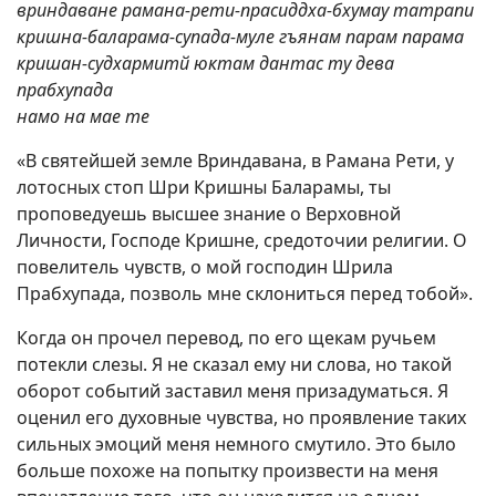
вриндаване рамана-рети-прасиддха-бхумау татрапи
кришна-баларама-супада-муле гъянам парам парама
кришан-судхармитй юктам дантас ту дева
прабхупада
намо на мае те
«В святейшей земле Вриндавана, в Рамана Рети, у
лотосных стоп Шри Кришны Баларамы, ты
проповедуешь высшее знание о Верховной
Личности, Господе Кришне, средоточии религии. О
повелитель чувств, о мой господин Шрила
Прабхупада, позволь мне склониться перед тобой».
Когда он прочел перевод, по его щекам ручьем
потекли слезы. Я не сказал ему ни слова, но такой
оборот событий заставил меня призадуматься. Я
оценил его духовные чувства, но проявление таких
сильных эмоций меня немного смутило. Это было
больше похоже на попытку произвести на меня