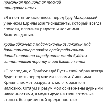
прасанная прашантая тасмай
шри-гураве намах
«Я в почтении склоняюсь перед Гуру Махараджей,
учеником Шрилы Бхактисиддханты, который всегда
спокоен, исполнен радости и носит имя
Бхактиведанта».
кришнайка-чета мада-моха-винагиа-карин мад
дриштпи-гочара прабхо прабхупада-свамин
дошабхивритти-парадушита-манда-буддхех
санчинтпаями чаранау глава бхакти-хетох
«О господин, о Прабхупада! Пусть твой образ всегда
будет стоять перед моими глазами. Лишь имя
Кришны может разрушить мою гордыню и
иллюзию. Хотя ум и разум мои осквернены дурными
наклонностями, я медитирую на твои лотосные
стопы с беспричинной преданностью».