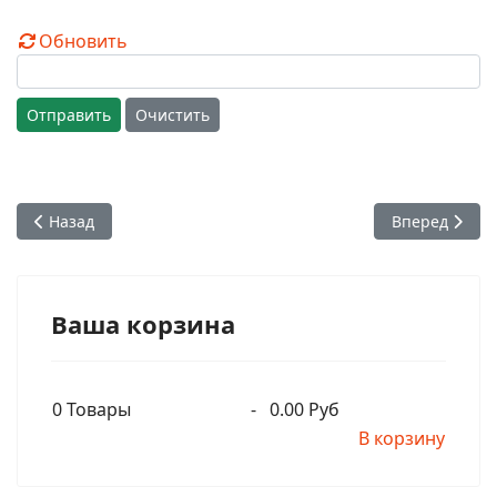
Обновить
Отправить
Очистить
Предыдущий: Глава 11. Часть 03. Кришна присутствует всюду
Следующий: Г
Назад
Вперед
Ваша корзина
0
Товары
-
0.00 Руб
В корзину